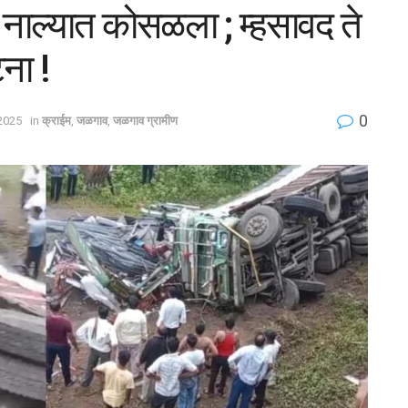
नाल्यात कोसळला ; म्हसावद ते
ना !
0
 2025
in
क्राईम
,
जळगाव
,
जळगाव ग्रामीण