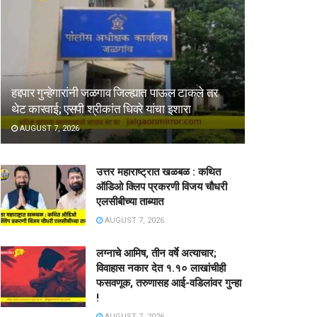
हद्दपार गुन्हेगारांनी जळगाव जिल्ह्यात पाऊल टाकले तर
थेट कारवाई; एसपी श्रीकांत धिवरे यांचा इशारा
AUGUST 7, 2026
उत्तर महाराष्ट्रात खळबळ : कथित
ऑडिओ क्लिप प्रकरणी विजय चौधरी
एलसीबीच्या ताब्यात
AUGUST 7, 2026
लग्नाचे आमिष, तीन वर्षे अत्याचार;
विवाहास नकार देत १.१० लाखांचीही
फसवणूक, तरुणासह आई-वडिलांवर गुन्हा
!
AUGUST 7, 2026