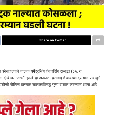
Share on Twitter
सळल्याने चालक धर्मेंद्रसिंग शंकरसिंग राजपूत (३५, रा.
मधील दोघे जण जखमी झाले. हा अपघात म्हसावद ते वावडद्यादरम्यान २५ जुलै
आयडीसी पोलिस ठाण्यात चालकाविरुद्ध गुन्हा दाखल करण्यात आला आहे.