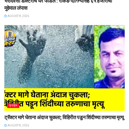
भरदिवसा डॉक्टरांचे घर फोडले : रोकड-दागिन्यांसह ६५ हजारांचा
मुद्देमाल लंपास
AUGUST 8, 2026
क्राईम
ट्रॅक्टर मागे घेताना अंदाज चुकला; विहिरीत पडून शिंदीच्या तरुणाचा मृत्यू
AUGUST 8, 2026