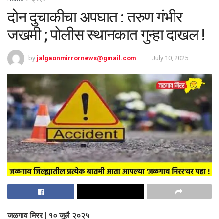
दोन दुचाकीचा अपघात : तरुण गंभीर
जखमी ; पोलीस स्थानकात गुन्हा दाखल !
by
jalgaonmirrornews@gmail.com
July 10, 2025
जळगाव मिरर | १० जुलै २०२५