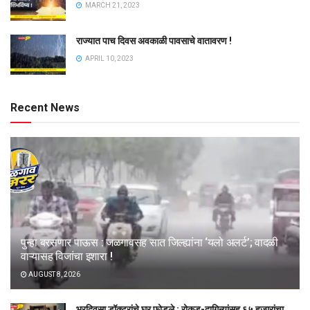
MARCH 21, 2023
राज्यात पाच दिवस अवकाळी पावसाचे वातावरण !
APRIL 10, 2023
Recent News
पुन्हा बरसणार पाऊस : जळगावसह सात जिल्ह्यांना ‘यलो अलर्ट’; वादळी
वाऱ्यासह विजांचा इशारा !
AUGUST 8, 2026
भरदिवसा डॉक्टरांचे घर फोडले : रोकड-दागिन्यांसह ६५ हजारांचा