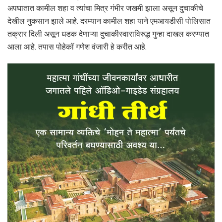
अपघातात कामील शहा व त्यांचा मित्र गंभीर जखमी झाला असून दुचाकीचे
देखील नुकसान झाले आहे. दरम्यान कामील शहा याने एमआयडीसी पोलिसात
तक्रार दिली असून धडक देणाऱ्या दुचाकीस्वाराविरुद्ध गुन्हा दाखल करण्यात
आला आहे. तपास पोहेकॉ गणेश वंजारी हे करीत आहे.