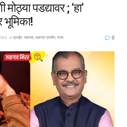
मोठ्या पडद्यावर ; ‘हा’
 भूमिका!
0
 2025
in
क्राईम
,
जळगाव
,
जळगाव ग्रामीण
,
राज्य