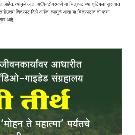
आहेत. त्यामुळे आता अॅाक्टोबरमध्ये या चित्रपटाच्या शुटिंगला सुरूवात
तमोउत्तम चित्रपट दिले आहेत. त्यामुळे आता या चित्रपटात तो कशा
सणार आहे.