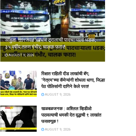
आहुजा नगरजवळ भरधाव ट्रालाची पादचाऱ्याला धडक;
३५ वर्षीय तरुण गंभीर, चालक फरार!
AUGUST 9, 2026
रिक्षात राहिली दीड लाखांची बॅग;
‘नेत्रम’च्या कॅमेऱ्यांनी शोधला धागा, जिल्हा
पेठ पोलिसांनी दागिने केले परत!
AUGUST 9, 2026
खळबळजनक : अश्लिल व्हिडीओ
पाठवल्याची धमकी देत वृद्धाची ९ लाखांत
फसवणूक !
AUGUST 9, 2026