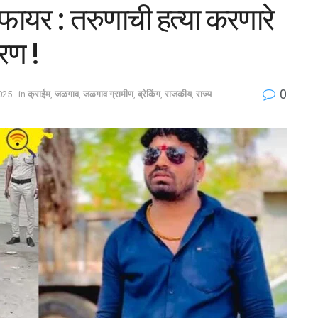
फायर : तरुणाची हत्या करणारे
रण !
0
2025
in
क्राईम
,
जळगाव
,
जळगाव ग्रामीण
,
ब्रेकिंग
,
राजकीय
,
राज्य