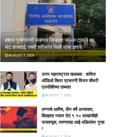
हद्दपार गुन्हेगारांनी जळगाव जिल्ह्यात पाऊल टाकले तर
थेट कारवाई; एसपी श्रीकांत धिवरे यांचा इशारा
AUGUST 7, 2026
उत्तर महाराष्ट्रात खळबळ : कथित
ऑडिओ क्लिप प्रकरणी विजय चौधरी
एलसीबीच्या ताब्यात
AUGUST 7, 2026
लग्नाचे आमिष, तीन वर्षे अत्याचार;
विवाहास नकार देत १.१० लाखांचीही
फसवणूक, तरुणासह आई-वडिलांवर गुन्हा
!
AUGUST 7, 2026