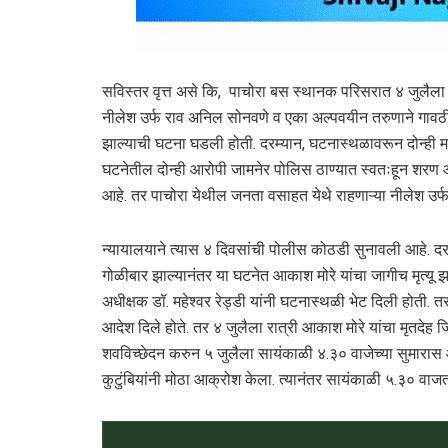
सविस्तर वृत्त असे कि, पाचोरा बस स्थानक परिसरात ४ जुलैला
नीलेश उर्फ राव अनिल सोनवणे व एका अल्पवयीन तरुणाने गावठी क
झाल्याची घटना घडली होती. दरम्यान, घटनास्थळावरून दोन्ही मार
घटनेतील दोन्ही आरोपी जामनेर पोलिस ठाण्यात स्वतःहून शरण
आहे. तर पाचोरा येथील जनता वसाहत येथे राहणाऱ्या नीलेश उर्
न्यायालयाने त्यास ४ दिवसांची पोलीस कोठडी सुनावली आहे. दरम
गोळीबार झाल्यानंतर या घटनेत आकाश मोरे यांचा जागीच मृत्यू झ
अधीक्षक डॉ. महेश्वर रेड्डी यांनी घटनास्थळी भेट दिली होती. त
आदेश दिले होते. तर ४ जुलैला रात्री आकाश मोरे यांचा मृतदेह 
शवविच्छेदन करुन ५ जुलैला सायंकाळी ४.३० वाजेच्या सुमारास 
कुटुंबियांनी मोठा आक्रोश केला. त्यानंतर सायंकाळी ५.३० वा