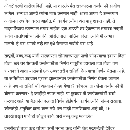
ऑक्टोबरची तारीख दिली आहे. या तारखेपर्यंत सरकारला कर्जमाफी द्यावीच
लागेल. अन्यथा आम्ही त्यांना माफ करणार नाही. आत्ता आपण हे अन्नत्याग
आंदोलन स्थगित करत आहोत. मी कार्यकर्त्यांचा अंत पाहू शकत नाही. ते
माझ्याशिवाय उठण्यास तयार नाहीत. एक आज्जी तर ऐकण्यास तयारच नव्हती.
सर्वच जातीधर्माच्या लोकांनी आंदोलनाला पाठिंबा दिला. त्यांचे मी आभार
मानतो. हे यश आमचे नव्हे तर इथे येणाऱ्या सर्वांचे यश आहे.
तत्पूर्वी, बच्चू कडू यांनी सरकारला सोमवारपासून पाणी सोडण्याचा इशारा दिला
होता. खरे तर शेतकरी कर्जमाफीचा निर्णय यापूर्वीच व्हायला हवा होता. पण
सरकारने आता यासंबंधी एक उच्चस्तरीय समिती नेमण्याचा निर्णय घेतला आहे.
या समितीचा अहवाल प्राप्त झाल्यानंतर कर्जमाफीचा निर्णय घेतला जाणार
आहे. पण या समितीचाी अहवाल केव्हा येणार? कोणत्या तारखेला कर्जमाफीची
घोषणा करणार? हे काहीही स्पष्ट नाही. या मुद्यावर मी कार्यकर्त्यांशी चर्चा
करणार आहे. या बैठकीत एखादा निर्णय होईपर्यंत कार्यकर्त्यांनी संयम राखावा.
कोणतेही अनुचित कृत्य करू नये. पण माझी मानसिकता आहे की, 16
तारखेपासून पाणीही सोडून द्यावे, असे बच्चू कडू म्हणालेत.
दुसरीकडे बच्चू कडू यांच्या पत्नी नयना कडू यांनी थेट मुख्यमंत्री देवेंद्र