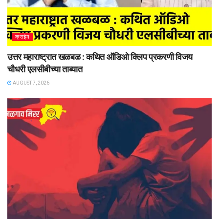
क्राईम
उत्तर महाराष्ट्रात खळबळ : कथित ऑडिओ क्लिप प्रकरणी विजय
चौधरी एलसीबीच्या ताब्यात
AUGUST 7, 2026