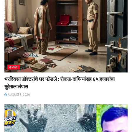
क्राईम
भरदिवसा डॉक्टरांचे घर फोडले : रोकड-दागिन्यांसह ६५ हजारांचा
मुद्देमाल लंपास
AUGUST 8, 2026