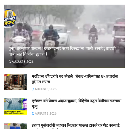
पुन्हा बरसणार पाऊस : जळगावसह सात जिल्ह्यांना ‘यलो अलर्ट’; वादळी
वाऱ्यासह विजांचा इशारा !
AUGUST 8, 2026
भरदिवसा डॉक्टरांचे घर फोडले : रोकड-दागिन्यांसह ६५ हजारांचा
मुद्देमाल लंपास
AUGUST 8, 2026
ट्रॅक्टर मागे घेताना अंदाज चुकला; विहिरीत पडून शिंदीच्या तरुणाचा
मृत्यू
AUGUST 8, 2026
हद्दपार गुन्हेगारांनी जळगाव जिल्ह्यात पाऊल टाकले तर थेट कारवाई;