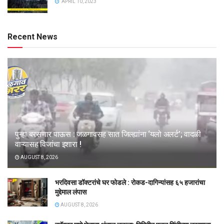
APRIL 10, 2023
Recent News
पुन्हा बरसणार पाऊस : जळगावसह सात जिल्ह्यांना ‘यलो अलर्ट’; वादळी
वाऱ्यासह विजांचा इशारा !
AUGUST 8, 2026
भरदिवसा डॉक्टरांचे घर फोडले : रोकड-दागिन्यांसह ६५ हजारांचा
मुद्देमाल लंपास
AUGUST 8, 2026