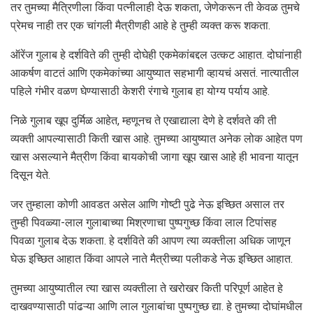
तर तुमच्या मैत्रिणीला किंवा पत्नीलाही देऊ शकता, जेणेकरून ती केवळ तुमचे
प्रेमच नाही तर एक चांगली मैत्रीणही आहे हे तुम्ही व्यक्त करू शकता.
ऑरेंज गुलाब हे दर्शविते की तुम्ही दोघेही एकमेकांबद्दल उत्कट आहात. दोघांनाही
आकर्षण वाटतं आणि एकमेकांच्या आयुष्यात सहभागी व्हायचं असतं. नात्यातील
पहिले गंभीर वळण घेण्यासाठी केशरी रंगाचे गुलाब हा योग्य पर्याय आहे.
निळे गुलाब खूप दुर्मिळ आहेत, म्हणूनच ते एखाद्याला देणे हे दर्शवते की ती
व्यक्ती आपल्यासाठी किती खास आहे. तुमच्या आयुष्यात अनेक लोक आहेत पण
खास असल्याने मैत्रीण किंवा बायकोची जागा खूप खास आहे ही भावना यातून
दिसून येते.
जर तुम्हाला कोणी आवडत असेल आणि गोष्टी पुढे नेऊ इच्छित असाल तर
तुम्ही पिवळ्या-लाल गुलाबाच्या मिश्रणाचा पुष्पगुच्छ किंवा लाल टिपांसह
पिवळा गुलाब देऊ शकता. हे दर्शविते की आपण त्या व्यक्तीला अधिक जाणून
घेऊ इच्छित आहात किंवा आपले नाते मैत्रीच्या पलीकडे नेऊ इच्छित आहात.
तुमच्या आयुष्यातील त्या खास व्यक्तीला ते खरोखर किती परिपूर्ण आहेत हे
दाखवण्यासाठी पांढऱ्या आणि लाल गुलाबांचा पुष्पगुच्छ द्या. हे तुमच्या दोघांमधील