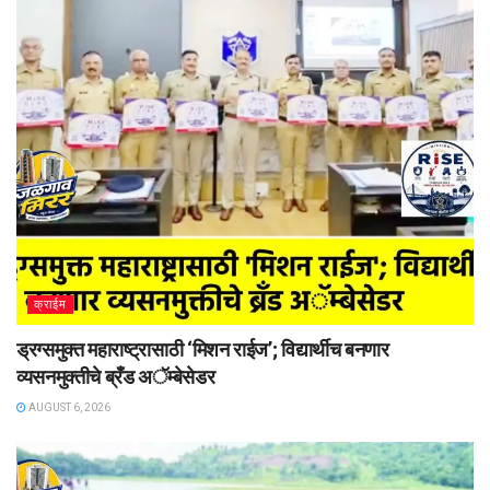
क्राईम
ड्रग्समुक्त महाराष्ट्रासाठी ‘मिशन राईज’; विद्यार्थीच बनणार
व्यसनमुक्तीचे ब्रँड अॅम्बेसेडर
AUGUST 6, 2026