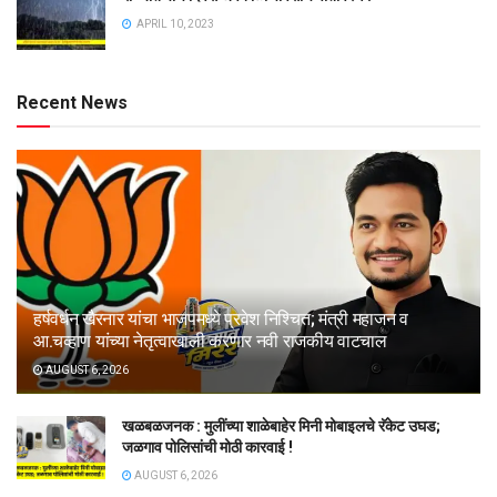
APRIL 10, 2023
Recent News
हर्षवर्धन खैरनार यांचा भाजपमध्ये प्रवेश निश्चित; मंत्री महाजन व
आ.चव्हाण यांच्या नेतृत्वाखाली करणार नवी राजकीय वाटचाल
AUGUST 6, 2026
खळबळजनक : मुलींच्या शाळेबाहेर मिनी मोबाइलचे रॅकेट उघड;
जळगाव पोलिसांची मोठी कारवाई !
AUGUST 6, 2026