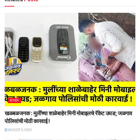
क्राईम
खळबळजनक : मुलींच्या शाळेबाहेर मिनी मोबाइलचे रॅकेट उघड; जळगाव
पोलिसांची मोठी कारवाई !
AUGUST 6, 2026