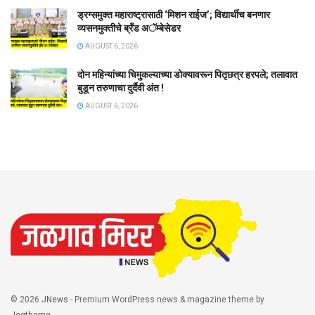
ड्रग्समुक्त महाराष्ट्रासाठी ‘मिशन राईज’; विद्यार्थीच बनणार
व्यसनमुक्तीचे ब्रँड अॅम्बेसेडर
AUGUST 6, 2026
दोन महिन्यांच्या चिमुकल्याच्या डोक्यावरून पितृछत्र हरपले; तलावात
बुडून तरुणाचा दुर्दैवी अंत !
AUGUST 6, 2026
© 2026
JNews
- Premium WordPress news & magazine theme by
Jegtheme
.