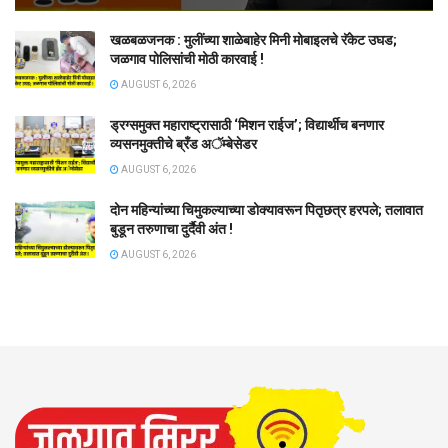
खळबळजनक : मुलींच्या शाळेबाहेर मिनी मोबाइलचे रॅकेट उघड;
जळगाव पोलिसांची मोठी कारवाई !
AUGUST 6, 2026
ड्रग्समुक्त महाराष्ट्रासाठी ‘मिशन राईज’; विद्यार्थीच बनणार
व्यसनमुक्तीचे ब्रँड अॅम्बेसेडर
AUGUST 6, 2026
दोन महिन्यांच्या चिमुकल्याच्या डोक्यावरून पितृछत्र हरपले; तलावात
बुडून तरुणाचा दुर्दैवी अंत !
AUGUST 6, 2026