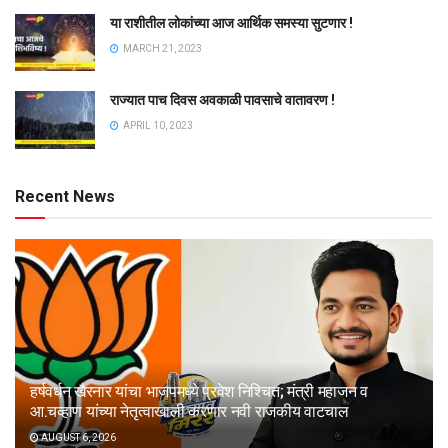
या राशीतील लोकांच्या आज आर्थिक समस्या सुटणार !
MARCH 21, 2023
राज्यात पाच दिवस अवकाळी पावसाचे वातावरण !
APRIL 10, 2023
Recent News
हर्षवर्धन खैरनार यांचा भाजपमध्ये प्रवेश निश्चित; मंत्री महाजन व
आ.चव्हाण यांच्या नेतृत्वाखाली करणार नवी राजकीय वाटचाल
AUGUST 6, 2026