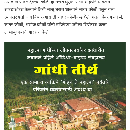
असताना सागर देवराम कोळी हा घरात घुसून आला. महिलेने घाबरून
आरडाओरड केल्याने तिची सासू घरात आल्याने सागर कोळी पळून गेला.
त्यानंतर पती जाब विचारण्यासाठी सागर कोळीकडे गेले असता देवराम कोळी,
सागर कोळी, अशोक कोळी यांनी महिलेच्या पतीला शिवीगाळ करत
लाथाबुक्क्यांनी मारहाण केली.