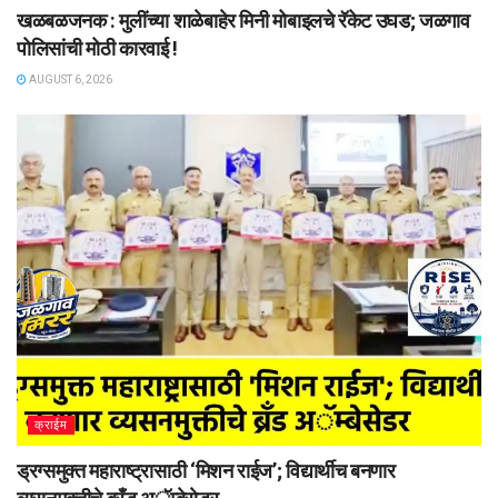
खळबळजनक : मुलींच्या शाळेबाहेर मिनी मोबाइलचे रॅकेट उघड; जळगाव
पोलिसांची मोठी कारवाई !
AUGUST 6, 2026
क्राईम
ड्रग्समुक्त महाराष्ट्रासाठी ‘मिशन राईज’; विद्यार्थीच बनणार