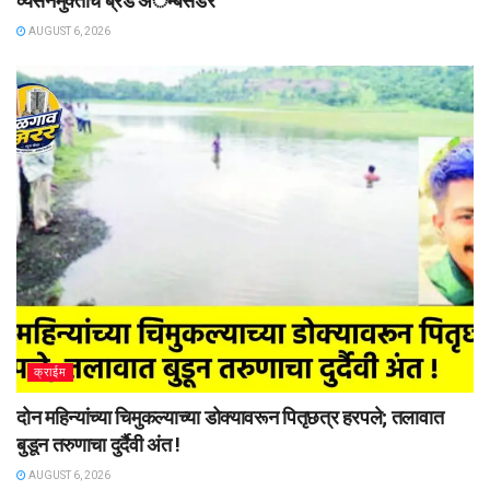
व्यसनमुक्तीचे ब्रँड अॅम्बेसेडर
AUGUST 6, 2026
क्राईम
दोन महिन्यांच्या चिमुकल्याच्या डोक्यावरून पितृछत्र हरपले; तलावात
बुडून तरुणाचा दुर्दैवी अंत !
AUGUST 6, 2026