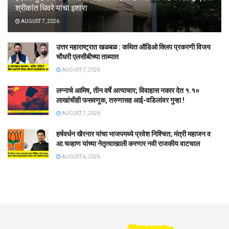
श्रीकांत धिवरे यांचा इशारा
AUGUST 7, 2026
उत्तर महाराष्ट्रात खळबळ : कथित ऑडिओ क्लिप प्रकरणी विजय
चौधरी एलसीबीच्या ताब्यात
AUGUST 7, 2026
लग्नाचे आमिष, तीन वर्षे अत्याचार; विवाहास नकार देत १.१०
लाखांचीही फसवणूक, तरुणासह आई-वडिलांवर गुन्हा !
AUGUST 7, 2026
हर्षवर्धन खैरनार यांचा भाजपमध्ये प्रवेश निश्चित; मंत्री महाजन व
आ.चव्हाण यांच्या नेतृत्वाखाली करणार नवी राजकीय वाटचाल
AUGUST 6, 2026