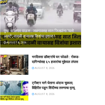
पुन्हा बरसणार पाऊस : जळगावसह सात जिल्ह्यांना ‘यलो
अलर्ट’; वादळी वाऱ्यासह विजांचा इशारा !
AUGUST 8, 2026
भरदिवसा डॉक्टरांचे घर फोडले : रोकड-
दागिन्यांसह ६५ हजारांचा मुद्देमाल लंपास
AUGUST 8, 2026
ट्रॅक्टर मागे घेताना अंदाज चुकला;
विहिरीत पडून शिंदीच्या तरुणाचा मृत्यू
AUGUST 8, 2026