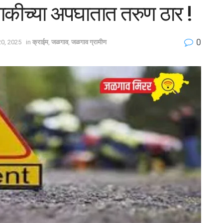
ाकीच्या अपघातात तरुण ठार !
0
0, 2025
in
क्राईम
,
जळगाव
,
जळगाव ग्रामीण