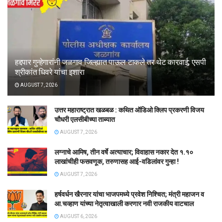
हद्दपार गुन्हेगारांनी जळगाव जिल्ह्यात पाऊल टाकले तर थेट कारवाई; एसपी
श्रीकांत धिवरे यांचा इशारा
AUGUST 7, 2026
उत्तर महाराष्ट्रात खळबळ : कथित ऑडिओ क्लिप प्रकरणी विजय
चौधरी एलसीबीच्या ताब्यात
AUGUST 7, 2026
लग्नाचे आमिष, तीन वर्षे अत्याचार; विवाहास नकार देत १.१०
लाखांचीही फसवणूक, तरुणासह आई-वडिलांवर गुन्हा !
AUGUST 7, 2026
हर्षवर्धन खैरनार यांचा भाजपमध्ये प्रवेश निश्चित; मंत्री महाजन व
आ.चव्हाण यांच्या नेतृत्वाखाली करणार नवी राजकीय वाटचाल
AUGUST 6, 2026