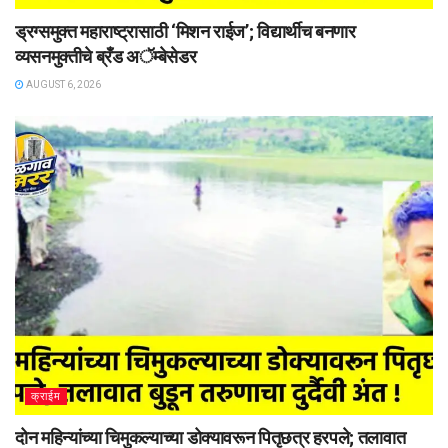
ड्रग्समुक्त महाराष्ट्रासाठी ‘मिशन राईज’; विद्यार्थीच बनणार
व्यसनमुक्तीचे ब्रँड अॅम्बेसेडर
AUGUST 6, 2026
क्राईम
दोन महिन्यांच्या चिमुकल्याच्या डोक्यावरून पितृछत्र हरपले; तलावात