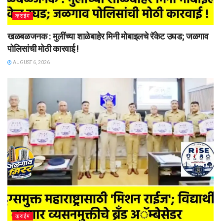
क्राईम
खळबळजनक : मुलींच्या शाळेबाहेर मिनी मोबाइलचे रॅकेट उघड; जळगाव
पोलिसांची मोठी कारवाई !
AUGUST 6, 2026
क्राईम