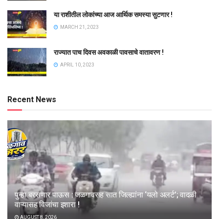
या राशीतील लोकांच्या आज आर्थिक समस्या सुटणार !
MARCH 21, 2023
राज्यात पाच दिवस अवकाळी पावसाचे वातावरण !
APRIL 10, 2023
Recent News
पुन्हा बरसणार पाऊस : जळगावसह सात जिल्ह्यांना ‘यलो अलर्ट’; वादळी
वाऱ्यासह विजांचा इशारा !
AUGUST 8, 2026