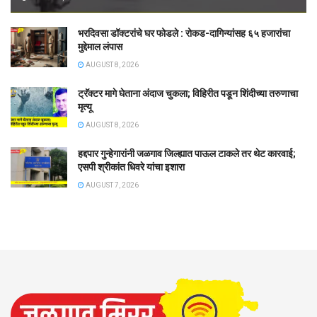
भरदिवसा डॉक्टरांचे घर फोडले : रोकड-दागिन्यांसह ६५ हजारांचा
मुद्देमाल लंपास
AUGUST 8, 2026
ट्रॅक्टर मागे घेताना अंदाज चुकला; विहिरीत पडून शिंदीच्या तरुणाचा
मृत्यू
AUGUST 8, 2026
हद्दपार गुन्हेगारांनी जळगाव जिल्ह्यात पाऊल टाकले तर थेट कारवाई;
एसपी श्रीकांत धिवरे यांचा इशारा
AUGUST 7, 2026