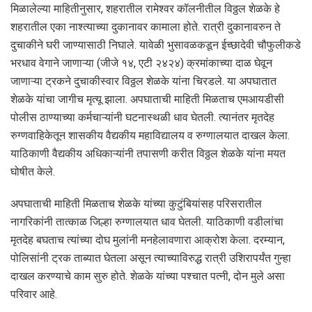
मिळालेल्या माहितीनुसार, शहरातील रामेश्वर कॉलनीतील विठ्ठल शेळके हे
शहरातील एका नाश्त्याच्या दुकानावर कामाला होते. रात्री दुकानावरुन ते
दुचाकीने घरी जाण्यासाठी निघाले. यावेळी भुसावळकडून ईच्छादेवी चौफुलीकडे
भरधाव वेगाने जाणाऱ्या (जीजे १४, एटी २४२४) क्रमांकाच्या दाळ घेवून
जाणाऱ्या ट्रकने दुचाकीस्वार विठ्ठल शेळके यांना चिरडले. या अपघातात
शेळके यांचा जागीच मृत्यू झाला. अपघाताची माहिती मिळताच एमआयडीसी
पोलीस ठाण्याच्या कर्मचाऱ्यांनी घटनास्थळी धाव घेतली. त्यानंतर मृतदेह
रुग्णवाहिकेतून शासकीय वैद्यकीय महाविद्यालय व रुग्णालयात दाखल केला.
याठिकाणी वैद्यकीय अधिकाऱ्यांनी तपासणी करीत विठ्ठल शेळके यांना मयत
घोषीत केले.
अपघाताची माहिती मिळताच शेळके यांच्या कुटुंबियांसह परिसरातील
नागरिकांनी तात्काळ जिल्हा रुग्णालयात धाव घेतली. याठिकाणी वडीलांचा
मृतदेह बघताच त्यांच्या दोघ मुलांनी मनहेलावणारा आक्रोश केला. दरम्यान,
पोलिसांनी ट्रक ताब्यात घेतला असून त्याच्याविरुद्ध रात्री उशिरापर्यंत गुन्हा
दाखल करण्याचे काम सुरु होते. शेळके यांच्या पश्चात पत्नी, दोन मुले असा
परिवार आहे.