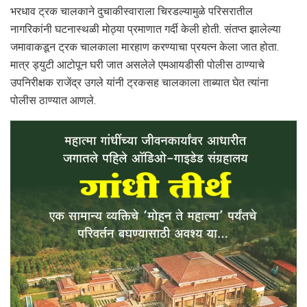
भरधाव ट्रक चालकाने दुचाकीस्वाराला चिरडल्यामुळे परिसरातील
नागरिकांनी घटनास्थळी मोठ्या प्रमाणात गर्दी केली होती. संतप्त झालेल्या
जमावाकडून ट्रक चालकाला मारहाण करण्याचा प्रयत्न केला जात होता.
मात्र ड्युटी आटोपून घरी जात असलेले एमआयडीसी पोलीस ठाण्याचे
उपनिरीक्षक राजेंद्र उगले यांनी ट्रकसह चालकाला ताब्यात घेत त्यांना
पोलीस ठाण्यात आणले.