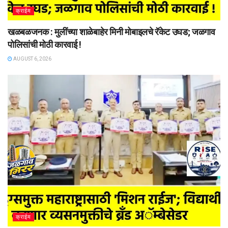
क्राईम
खळबळजनक : मुलींच्या शाळेबाहेर मिनी मोबाइलचे रॅकेट उघड; जळगाव
पोलिसांची मोठी कारवाई !
AUGUST 6, 2026
क्राईम