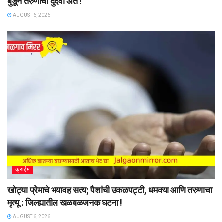
बुडून तरुणाचा दुर्दैवी अंत !
AUGUST 6, 2026
क्राईम
खोट्या प्रेमाचे भयावह सत्य; पैशांची उकळपट्टी, धमक्या आणि तरुणाचा
मृत्यू : जिल्ह्यातील खळबळजनक घटना !
AUGUST 6, 2026