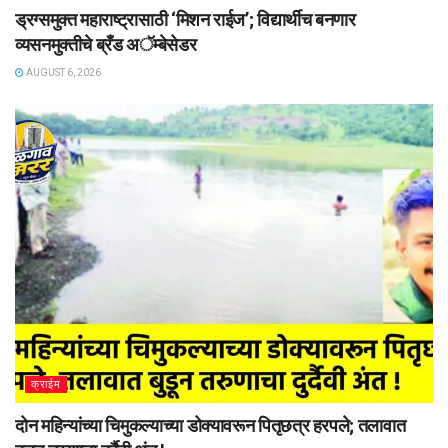
ड्रग्समुक्त महाराष्ट्रासाठी ‘मिशन राईज’; विद्यार्थीच बनणार
व्यसनमुक्तीचे ब्रँड अॅम्बेसेडर
AUGUST 6, 2026
क्राईम
दोन महिन्यांच्या चिमुकल्याच्या डोक्यावरून पितृछत्र हरपले; तलावात