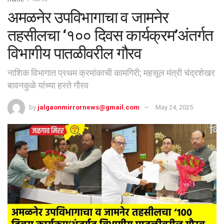
अमळनेर उपविभागाचा व जामनेर
तहसीलचा ‘१०० दिवस कार्यक्रम’अंतर्गत
विभागीय पातळीवरील गौरव
नाशिक विभागात प्रथम क्रमांकाची कामगिरी; महसूल मंत्री चंद्रशेखर
बावनकुळे यांच्या हस्ते गौरव
by
jalgaonmirrornews@gmail.com
May 24, 2025