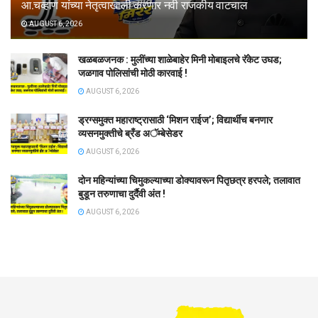
आ.चव्हाण यांच्या नेतृत्वाखाली करणार नवी राजकीय वाटचाल
AUGUST 6, 2026
खळबळजनक : मुलींच्या शाळेबाहेर मिनी मोबाइलचे रॅकेट उघड;
जळगाव पोलिसांची मोठी कारवाई !
AUGUST 6, 2026
ड्रग्समुक्त महाराष्ट्रासाठी ‘मिशन राईज’; विद्यार्थीच बनणार
व्यसनमुक्तीचे ब्रँड अॅम्बेसेडर
AUGUST 6, 2026
दोन महिन्यांच्या चिमुकल्याच्या डोक्यावरून पितृछत्र हरपले; तलावात
बुडून तरुणाचा दुर्दैवी अंत !
AUGUST 6, 2026