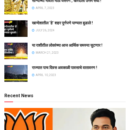
सोन्याच्या भावात मोठी घसरण ; खरेदीला उत्तम संधी !
APRIL 7, 2023
खान्देशातील ‘हे’ शहर पूर्णपणे पाण्यात बुडाले !
JULY 26, 2024
या राशीतील लोकांच्या आज आर्थिक समस्या सुटणार !
MARCH 21, 2023
राज्यात पाच दिवस अवकाळी पावसाचे वातावरण !
APRIL 10, 2023
Recent News