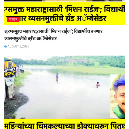
क्राईम
ड्रग्समुक्त महाराष्ट्रासाठी ‘मिशन राईज’; विद्यार्थीच बनणार
व्यसनमुक्तीचे ब्रँड अॅम्बेसेडर
AUGUST 6, 2026