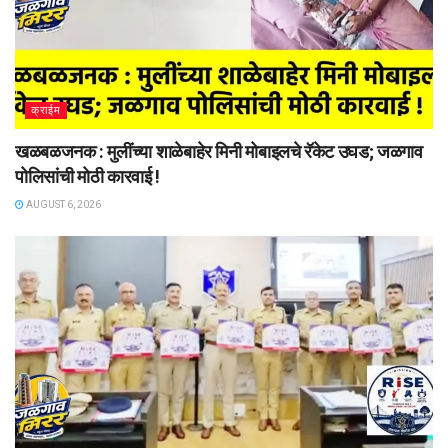
क्राईम
खळबळजनक : मुलींच्या शाळेबाहेर मिनी मोबाइलचे रॅकेट उघड; जळगाव
पोलिसांची मोठी कारवाई !
AUGUST 6, 2026