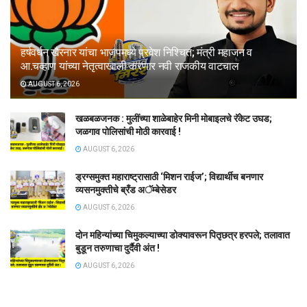
हर्षवर्धन खैरनार यांचा भाजपमध्ये प्रवेश निश्चित; मंत्री महाजन व
आ.चव्हाण यांच्या नेतृत्वाखाली करणार नवी राजकीय वाटचाल
AUGUST 6, 2026
खळबळजनक : मुलींच्या शाळेबाहेर मिनी मोबाइलचे रॅकेट उघड;
जळगाव पोलिसांची मोठी कारवाई !
AUGUST 6, 2026
ड्रग्समुक्त महाराष्ट्रासाठी ‘मिशन राईज’; विद्यार्थीच बनणार
व्यसनमुक्तीचे ब्रँड अॅम्बेसेडर
AUGUST 6, 2026
दोन महिन्यांच्या चिमुकल्याच्या डोक्यावरून पितृछत्र हरपले; तलावात
बुडून तरुणाचा दुर्दैवी अंत !
AUGUST 6, 2026