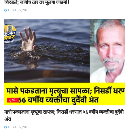
चिरडले; जागीच ठार तर मुलगा जखमी !
AUGUST 5, 2026
क्राईम
मासे पकडताना मृत्यूचा सापळा; निसर्डी धरणात ५६ वर्षीय व्यक्तीचा दुर्दैवी
अंत
AUGUST 5, 2026