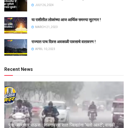
JULY 26, 2024
या राशीतील लोकांच्या आज आर्थिक समस्या सुटणार !
MARCH 21, 2023
राज्यात पाच दिवस अवकाळी पावसाचे वातावरण !
APRIL 10, 2023
Recent News
पुन्हा बरसणार पाऊस : जळगावसह सात जिल्ह्यांना ‘यलो अलर्ट’; वादळी