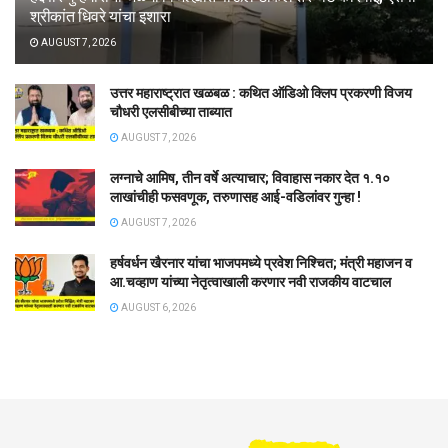
श्रीकांत धिवरे यांचा इशारा
AUGUST 7, 2026
उत्तर महाराष्ट्रात खळबळ : कथित ऑडिओ क्लिप प्रकरणी विजय
चौधरी एलसीबीच्या ताब्यात
AUGUST 7, 2026
लग्नाचे आमिष, तीन वर्षे अत्याचार; विवाहास नकार देत १.१०
लाखांचीही फसवणूक, तरुणासह आई-वडिलांवर गुन्हा !
AUGUST 7, 2026
हर्षवर्धन खैरनार यांचा भाजपमध्ये प्रवेश निश्चित; मंत्री महाजन व
आ.चव्हाण यांच्या नेतृत्वाखाली करणार नवी राजकीय वाटचाल
AUGUST 6, 2026