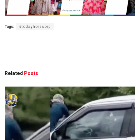
Tags:
#todayhorscorp
Related
Posts