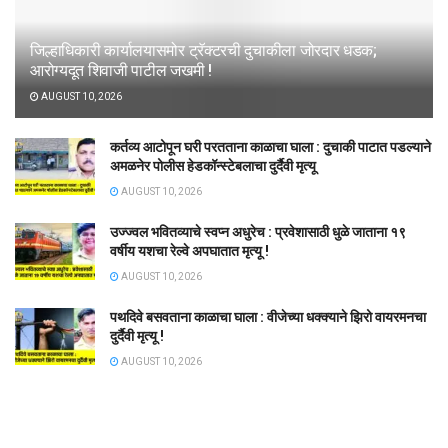
जिल्हाधिकारी कार्यालयासमोर ट्रॅक्टरची दुचाकीला जोरदार धडक;
आरोग्यदूत शिवाजी पाटील जखमी !
AUGUST 10, 2026
कर्तव्य आटोपून घरी परतताना काळाचा घाला : दुचाकी पाटात पडल्याने
अमळनेर पोलीस हेडकॉन्स्टेबलाचा दुर्दैवी मृत्यू
AUGUST 10, 2026
उज्ज्वल भवितव्याचे स्वप्न अधुरेच : प्रवेशासाठी धुळे जाताना १९
वर्षीय यशचा रेल्वे अपघातात मृत्यू !
AUGUST 10, 2026
पथदिवे बसवताना काळाचा घाला : वीजेच्या धक्क्याने झिरो वायरमनचा
दुर्दैवी मृत्यू !
AUGUST 10, 2026