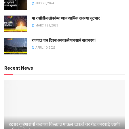
JULY 26, 2024
या राशीतील लोकांच्या आज आर्थिक समस्या सुटणार !
MARCH 21, 2023
राज्यात पाच दिवस अवकाळी पावसाचे वातावरण !
APRIL 10, 2023
Recent News
हद्दपार गुन्हेगारांनी जळगाव जिल्ह्यात पाऊल टाकले तर थेट कारवाई; एसपी