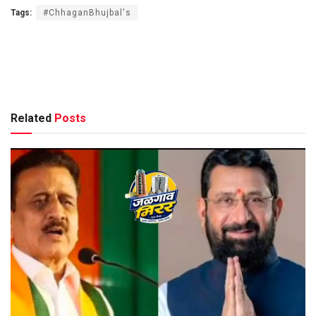
Tags:
#ChhaganBhujbal's
Related
Posts