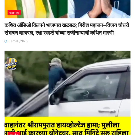
जळगाव
कथित ऑडिओ क्लिपने भाजपात खळबळ; गिरीश महाजन–विजय चौधरी
संभाषण व्हायरल, रक्षा खडसे यांच्या राजीनाम्याची कथित मागणी
JULY 30, 2026
क्राईम