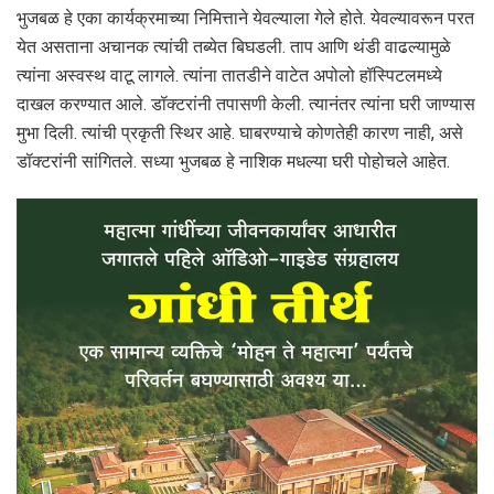
भुजबळ हे एका कार्यक्रमाच्या निमित्ताने येवल्याला गेले होते. येवल्यावरून परत
येत असताना अचानक त्यांची तब्येत बिघडली. ताप आणि थंडी वाढल्यामुळे
त्यांना अस्वस्थ वाटू लागले. त्यांना तातडीने वाटेत अपोलो हॉस्पिटलमध्ये
दाखल करण्यात आले. डॉक्टरांनी तपासणी केली. त्यानंतर त्यांना घरी जाण्यास
मुभा दिली. त्यांची प्रकृती स्थिर आहे. घाबरण्याचे कोणतेही कारण नाही, असे
डॉक्टरांनी सांगितले. सध्या भुजबळ हे नाशिक मधल्या घरी पोहोचले आहेत.