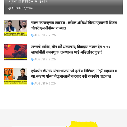
श्रीकांत धिवरे यांचा इशारा
AUGUST 7, 2026
उत्तर महाराष्ट्रात खळबळ : कथित ऑडिओ क्लिप प्रकरणी विजय
चौधरी एलसीबीच्या ताब्यात
AUGUST 7, 2026
लग्नाचे आमिष, तीन वर्षे अत्याचार; विवाहास नकार देत १.१०
लाखांचीही फसवणूक, तरुणासह आई-वडिलांवर गुन्हा !
AUGUST 7, 2026
हर्षवर्धन खैरनार यांचा भाजपमध्ये प्रवेश निश्चित; मंत्री महाजन व
आ.चव्हाण यांच्या नेतृत्वाखाली करणार नवी राजकीय वाटचाल
AUGUST 6, 2026