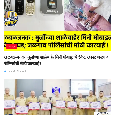
क्राईम
खळबळजनक : मुलींच्या शाळेबाहेर मिनी मोबाइलचे रॅकेट उघड; जळगाव
पोलिसांची मोठी कारवाई !
AUGUST 6, 2026