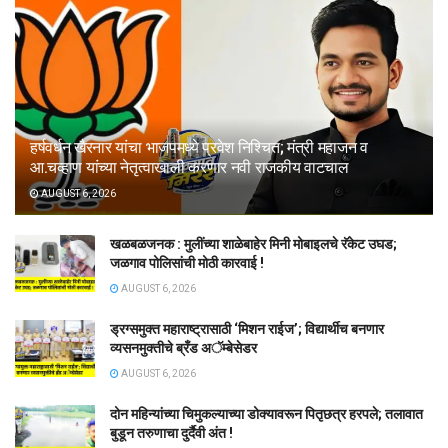
हर्षवर्धन खैरनार यांचा भाजपमध्ये प्रवेश निश्चित; मंत्री महाजन व
आ.चव्हाण यांच्या नेतृत्वाखाली करणार नवी राजकीय वाटचाल
AUGUST 6, 2026
खळबळजनक : मुलींच्या शाळेबाहेर मिनी मोबाइलचे रॅकेट उघड;
जळगाव पोलिसांची मोठी कारवाई !
AUGUST 6, 2026
ड्रग्समुक्त महाराष्ट्रासाठी ‘मिशन राईज’; विद्यार्थीच बनणार
व्यसनमुक्तीचे ब्रँड अॅम्बेसेडर
AUGUST 6, 2026
दोन महिन्यांच्या चिमुकल्याच्या डोक्यावरून पितृछत्र हरपले; तलावात
बुडून तरुणाचा दुर्दैवी अंत !