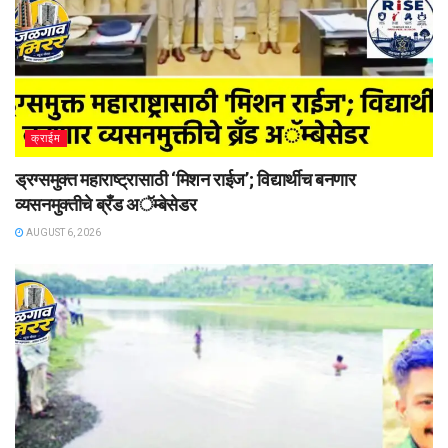
क्राईम
ड्रग्समुक्त महाराष्ट्रासाठी ‘मिशन राईज’; विद्यार्थीच बनणार
व्यसनमुक्तीचे ब्रँड अॅम्बेसेडर
AUGUST 6, 2026