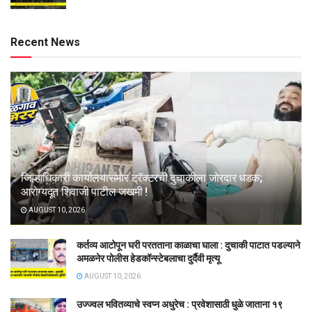
Recent News
जिल्हाधिकारी कार्यालयासमोर ट्रॅक्टरची दुचाकीला जोरदार धडक;
आरोग्यदूत शिवाजी पाटील जखमी !
AUGUST 10, 2026
कर्तव्य आटोपून घरी परतताना काळाचा घाला : दुचाकी पाटात पडल्याने
अमळनेर पोलीस हेडकॉन्स्टेबलाचा दुर्दैवी मृत्यू
AUGUST 10, 2026
उज्ज्वल भवितव्याचे स्वप्न अधुरेच : प्रवेशासाठी धुळे जाताना १९