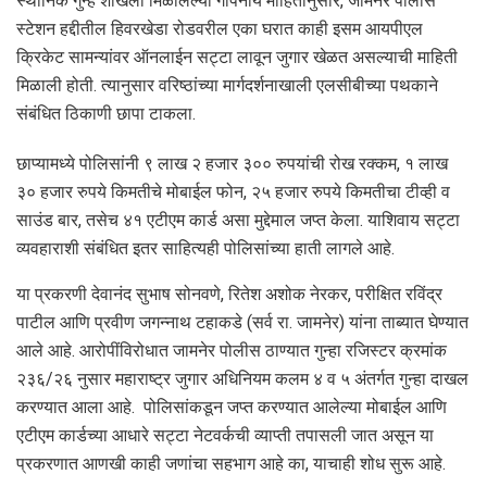
स्थानिक गुन्हे शाखेला मिळालेल्या गोपनीय माहितीनुसार, जामनेर पोलीस
स्टेशन हद्दीतील हिवरखेडा रोडवरील एका घरात काही इसम आयपीएल
क्रिकेट सामन्यांवर ऑनलाईन सट्टा लावून जुगार खेळत असल्याची माहिती
मिळाली होती. त्यानुसार वरिष्ठांच्या मार्गदर्शनाखाली एलसीबीच्या पथकाने
संबंधित ठिकाणी छापा टाकला.
छाप्यामध्ये पोलिसांनी ९ लाख २ हजार ३०० रुपयांची रोख रक्कम, १ लाख
३० हजार रुपये किमतीचे मोबाईल फोन, २५ हजार रुपये किमतीचा टीव्ही व
साउंड बार, तसेच ४१ एटीएम कार्ड असा मुद्देमाल जप्त केला. याशिवाय सट्टा
व्यवहाराशी संबंधित इतर साहित्यही पोलिसांच्या हाती लागले आहे.
या प्रकरणी देवानंद सुभाष सोनवणे, रितेश अशोक नेरकर, परीक्षित रविंद्र
पाटील आणि प्रवीण जगन्नाथ टहाकडे (सर्व रा. जामनेर) यांना ताब्यात घेण्यात
आले आहे. आरोपींविरोधात जामनेर पोलीस ठाण्यात गुन्हा रजिस्टर क्रमांक
२३६/२६ नुसार महाराष्ट्र जुगार अधिनियम कलम ४ व ५ अंतर्गत गुन्हा दाखल
करण्यात आला आहे. पोलिसांकडून जप्त करण्यात आलेल्या मोबाईल आणि
एटीएम कार्डच्या आधारे सट्टा नेटवर्कची व्याप्ती तपासली जात असून या
प्रकरणात आणखी काही जणांचा सहभाग आहे का, याचाही शोध सुरू आहे.