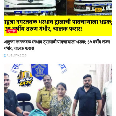
क्राईम
आहुजा नगरजवळ भरधाव ट्रालाची पादचाऱ्याला धडक; ३५ वर्षीय तरुण
गंभीर, चालक फरार!
AUGUST 9, 2026