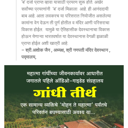
‘ब’ दर्जा प्राप्त व्हावा यासाठी प्रयत्न सुरू होते. अखेर
सर्वांच्या प्रयत्नांनी ‘ब’ दर्जा मिळाला आहे. ही आनंददायी
बाब आहे. आता लवकरच या परिसरात नियोजीत असलेल्या
कामांना वेग देऊन ती पुर्ण होतील व मंदिर आणी परिसराचा
विकास होईल. यामुळे या ऐतिहासीक देवस्थानाचा विकास
होऊन येणाऱ्या भारतवर्षात या देवस्थानास वेगळी झळाळी
प्राप्त होईल अशी खात्री आहे.
– श्री.अशोक जैन , अध्यक्ष, श्री गणपती मंदिर देवस्थान ,
पद्मालय,