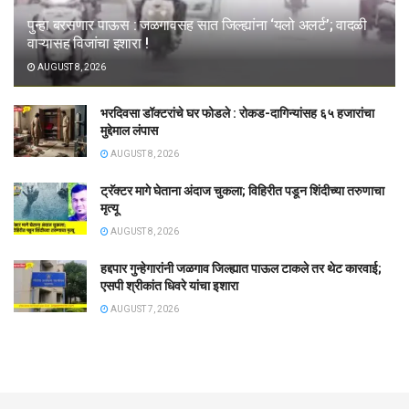
पुन्हा बरसणार पाऊस : जळगावसह सात जिल्ह्यांना ‘यलो अलर्ट’; वादळी
वाऱ्यासह विजांचा इशारा !
AUGUST 8, 2026
भरदिवसा डॉक्टरांचे घर फोडले : रोकड-दागिन्यांसह ६५ हजारांचा
मुद्देमाल लंपास
AUGUST 8, 2026
ट्रॅक्टर मागे घेताना अंदाज चुकला; विहिरीत पडून शिंदीच्या तरुणाचा
मृत्यू
AUGUST 8, 2026
हद्दपार गुन्हेगारांनी जळगाव जिल्ह्यात पाऊल टाकले तर थेट कारवाई;
एसपी श्रीकांत धिवरे यांचा इशारा
AUGUST 7, 2026