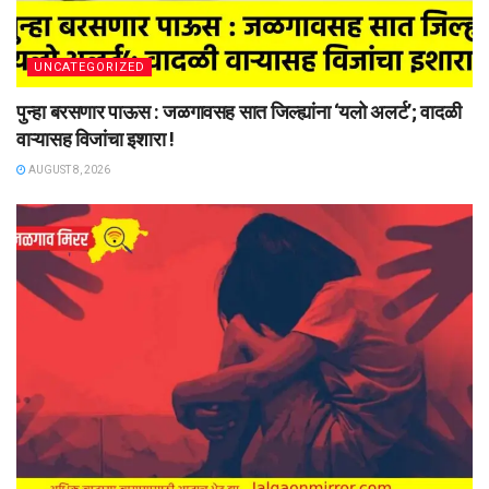
UNCATEGORIZED
पुन्हा बरसणार पाऊस : जळगावसह सात जिल्ह्यांना ‘यलो अलर्ट’; वादळी
वाऱ्यासह विजांचा इशारा !
AUGUST 8, 2026