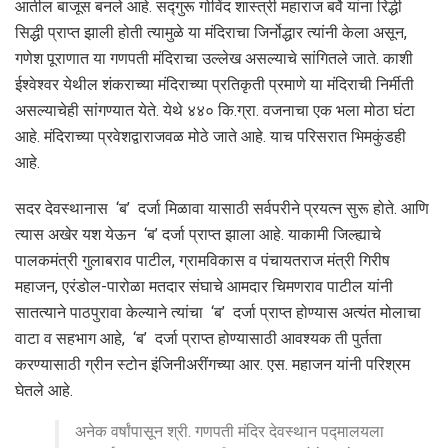
आतील बाजूस बनले आहे. सद्गुरू गोविंद शास्त्री महाराज बर्वे यांना रिद्धी
सिद्धी प्राप्त झाली होती त्यामुळे या मंदिराचा जिर्नोद्धार त्यांनी केला असून,
गणेश पूराणात या गणपती मंदिराचा उल्लेख असल्याचे सांगितले जाते. काशी
ईश्वेश्वर येथील शंकराच्या मंदिराच्या प्रतिकृती प्रमाणे या मंदिराची निर्मीती
असल्याचेही सांगण्यात येते. येथे ४४० कि.ग्रा. वजनाचा एक भला मोठा घंटा
आहे. मंदिराच्या प्रवेशद्वाराजवळ मोठे जाते आहे. याच परिसरात भिमकुंडही
आहे.
सदर देवस्थानास ‘ब’ दर्जा मिळावा यासाठी सर्वपरीने प्रयत्न सुरू होते. आणि
त्यास अखेर यश येऊन ‘ब’ दर्जा प्राप्त झाला आहे. याकामी जिल्ह्याचे
पालकमंत्री गुलाबराव पाटील, ग्रामविकास व पंचायतराज मंत्री गिरीष
महाजन, एरंडोल-पारोळा मतदार संघाचे आमदार चिमणराव पाटील यांनी
सातत्याने पाठपुरावा केल्याने त्यांचा ‘ब’ दर्जा प्राप्त होण्यास अत्यंत मोलाचा
वाटा व सहभाग आहे, ‘ब’ दर्जा प्राप्त होण्यासाठी आवश्यक ती पुर्तता
करण्यासाठी ग्रीन स्टोन इंजिनीअरींगच्या आर. एस. महाजन यांनी परिश्रम
घेतले आहे.
अनेक वर्षांपासून श्री. गणपती मंदिर देवस्थान पद्मालयला