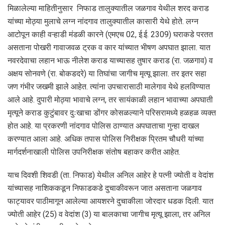
मिळालेल्या माहितीनुसार निफाड तालुक्यातील जळगाव येथील शरद कराड
यांच्या मोठ्या मुलाचे लग्न नांदगाव तालुक्यातील कासारी येथे होते. लग्न
आटोपून काही वऱ्हाडी मंडळी कारने (एमएच 02, ई.ई. 2309) घराकडे परतत
असताना पोखरी गावाजवळ ट्रक व कार यांच्यात भीषण अपघात झाला. यात
नवरदेवाचा लहान भाऊ नीलेश कराड याच्यासह तुषार कराड (रा. जळगाव) व
अक्षय सोनवणे (रा. बोकडदरे) या तिघांचा जागीच मृत्यू झाला. तर इतर सहा
जण गंभीर जखमी झाले आहेत. त्यांना उपचारासाठी मालेगाव येथे हलविण्यात
आले आहे. दुपारी मोठ्या भावाचे लग्न, तर सायंकाळी लहान भावाच्या अपघाती
मृत्यूने कराड कुटुंबावर दुःखाचा डोंगर कोसळल्याने परिसरामध्ये हळहळ व्यक्त
होत आहे. या प्रकरणी नांदगाव पोलिस ठाण्यात अपघाताचा गुन्हा दाखल
करण्यात आला आहे. अधिक तपास पोलिस निरीक्षक प्रितम चौधरी यांच्या
मार्गदर्शनाखाली पोलिस उपनिरीक्षक संतोष बहाकर करीत आहेत.
याच दिवशी शिवडी (ता. निफाड) येथील अनिल आहेर हे पत्नी ज्योती व वेदांश
यांच्यासह नाशिककडून निफाडकडे दुचाकीवरून जात असताना जळगाव
फाट्यावर पाठीमागून आलेल्या आयशरने दुचाकीला जोरदार धडक दिली. यात
ज्योती आहेर (25) व वेदांश (3) या बालकाचा जागीच मृत्यू झाला, तर अनिल