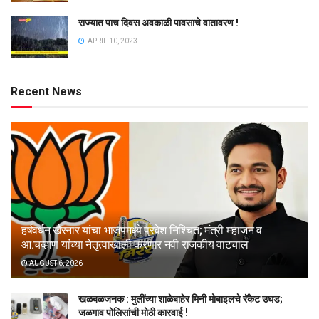
राज्यात पाच दिवस अवकाळी पावसाचे वातावरण !
APRIL 10, 2023
Recent News
हर्षवर्धन खैरनार यांचा भाजपमध्ये प्रवेश निश्चित; मंत्री महाजन व
आ.चव्हाण यांच्या नेतृत्वाखाली करणार नवी राजकीय वाटचाल
AUGUST 6, 2026
खळबळजनक : मुलींच्या शाळेबाहेर मिनी मोबाइलचे रॅकेट उघड;
जळगाव पोलिसांची मोठी कारवाई !