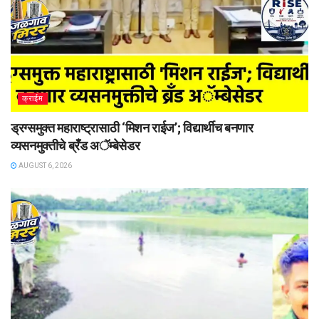
क्राईम
ड्रग्समुक्त महाराष्ट्रासाठी ‘मिशन राईज’; विद्यार्थीच बनणार
व्यसनमुक्तीचे ब्रँड अॅम्बेसेडर
AUGUST 6, 2026