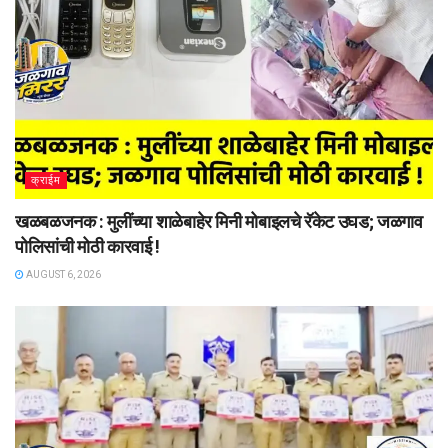
क्राईम
खळबळजनक : मुलींच्या शाळेबाहेर मिनी मोबाइलचे रॅकेट उघड; जळगाव
पोलिसांची मोठी कारवाई !
AUGUST 6, 2026