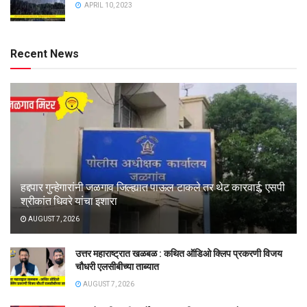
APRIL 10, 2023
Recent News
हद्दपार गुन्हेगारांनी जळगाव जिल्ह्यात पाऊल टाकले तर थेट कारवाई; एसपी
श्रीकांत धिवरे यांचा इशारा
AUGUST 7, 2026
उत्तर महाराष्ट्रात खळबळ : कथित ऑडिओ क्लिप प्रकरणी विजय
चौधरी एलसीबीच्या ताब्यात
AUGUST 7, 2026