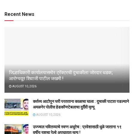
Recent News
जिल्हाधिकारी कार्यालयासमोर ट्रॅक्टरची दुचाकीला जोरदार धडक;
आरोग्यदूत शिवाजी पाटील जखमी !
AUGUST 10, 2026
कर्तव्य आटोपून घरी परतताना काळाचा घाला : दुचाकी पाटात पडल्याने
अमळनेर पोलीस हेडकॉन्स्टेबलाचा दुर्दैवी मृत्यू
AUGUST 10, 2026
उज्ज्वल भवितव्याचे स्वप्न अधुरेच : प्रवेशासाठी धुळे जाताना १९
वर्षीय यशचा रेल्वे अपघातात मृत्यू !