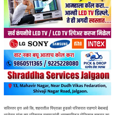
सविस्तर वृत्त असे कि, शहरातील पिंप्राळा हुडको परिसरात राहणारे बेबाबाई
भालेराव यांना त्या परिसरात राहणाऱ्यांनी आमच्याविरुद्ध पोलिसात तक्रार का