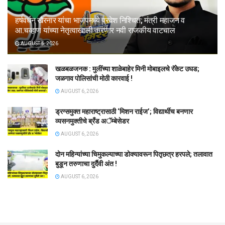
हर्षवर्धन खैरनार यांचा भाजपमध्ये प्रवेश निश्चित; मंत्री महाजन व
आ.चव्हाण यांच्या नेतृत्वाखाली करणार नवी राजकीय वाटचाल
AUGUST 6, 2026
खळबळजनक : मुलींच्या शाळेबाहेर मिनी मोबाइलचे रॅकेट उघड;
जळगाव पोलिसांची मोठी कारवाई !
AUGUST 6, 2026
ड्रग्समुक्त महाराष्ट्रासाठी ‘मिशन राईज’; विद्यार्थीच बनणार
व्यसनमुक्तीचे ब्रँड अॅम्बेसेडर
AUGUST 6, 2026
दोन महिन्यांच्या चिमुकल्याच्या डोक्यावरून पितृछत्र हरपले; तलावात
बुडून तरुणाचा दुर्दैवी अंत !
AUGUST 6, 2026