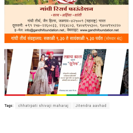
Tags:
chhatrpati shivaji maharaj
Jitendra aavhad