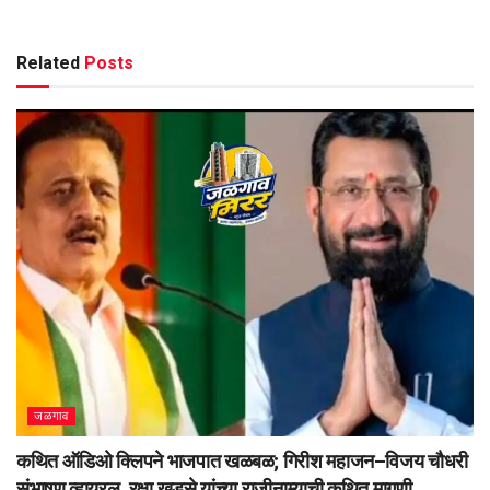
Related
Posts
जळगाव
कथित ऑडिओ क्लिपने भाजपात खळबळ; गिरीश महाजन–विजय चौधरी
संभाषण व्हायरल, रक्षा खडसे यांच्या राजीनाम्याची कथित मागणी