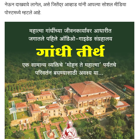
नेऊन दाखवावे लागेल, असे जितेंद्र आव्हाड यांनी आपल्या सोशल मीडिया
पोस्टमध्ये म्हटले आहे.