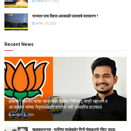
MARCH 21, 2023
राज्यात पाच दिवस अवकाळी पावसाचे वातावरण !
APRIL 10, 2023
Recent News
हर्षवर्धन खैरनार यांचा भाजपमध्ये प्रवेश निश्चित; मंत्री महाजन व
आ.चव्हाण यांच्या नेतृत्वाखाली करणार नवी राजकीय वाटचाल
AUGUST 6, 2026
खळबळजनक : मुलींच्या शाळेबाहेर मिनी मोबाइलचे रॅकेट उघड;