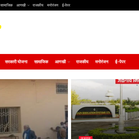
सामाजिक
आणखी
राजकीय
मनोरंजन
ई-पेपर
सरकारी योजना
सामाजिक
आणखी
राजकीय
मनोरंजन
ई-पेपर
जळगाव