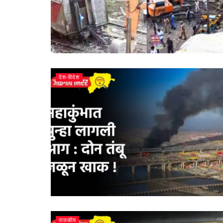
देश-विदेश
राजकीय