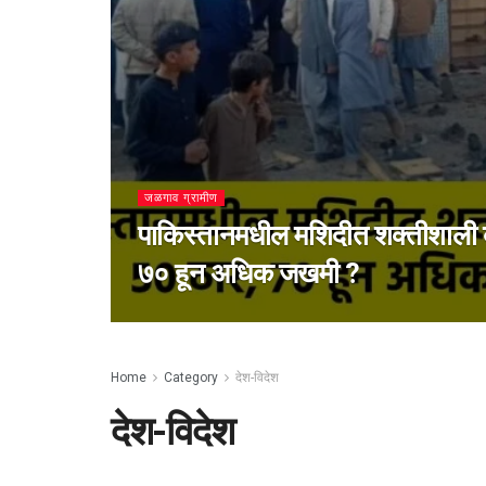
जळगाव ग्रामीण
पाकिस्तानमधील मशिदीत शक्तीशाली बॉ
७० हून अधिक जखमी ?
Home
Category
देश-विदेश
देश-विदेश