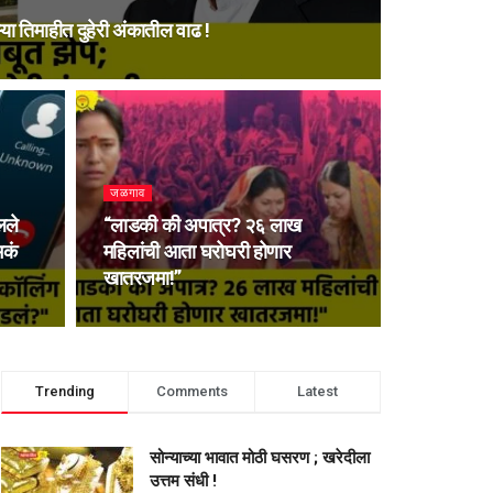
या तिमाहीत दुहेरी अंकातील वाढ !
जळगाव
लले
“लाडकी की अपात्र? २६ लाख
मकं
महिलांची आता घरोघरी होणार
खातरजमा!”
Trending
Comments
Latest
सोन्याच्या भावात मोठी घसरण ; खरेदीला
उत्तम संधी !