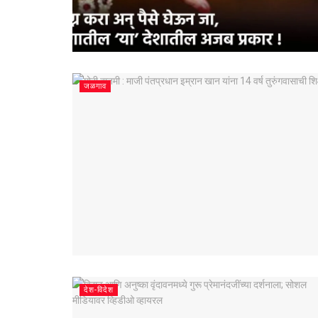
जळगाव
देश-विदेश