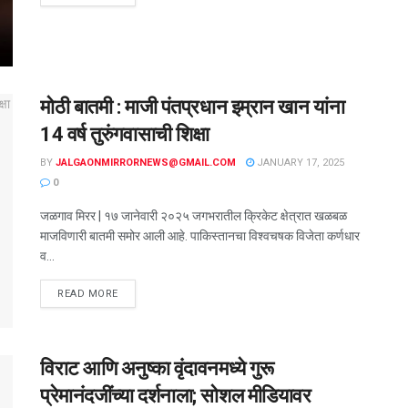
मोठी बातमी : माजी पंतप्रधान इम्रान खान यांना
14 वर्ष तुरुंगवासाची शिक्षा
BY
JALGAONMIRRORNEWS@GMAIL.COM
JANUARY 17, 2025
0
जळगाव मिरर | १७ जानेवारी २०२५ जगभरातील क्रिकेट क्षेत्रात खळबळ
माजविणारी बातमी समोर आली आहे. पाकिस्तानचा विश्वचषक विजेता कर्णधार
व...
READ MORE
विराट आणि अनुष्का वृंदावनमध्ये गुरू
प्रेमानंदजींच्या दर्शनाला; सोशल मीडियावर