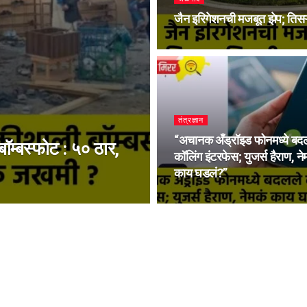
जैन इरिगेशनची मजबूत झेप; तिसऱ्
तंत्रज्ञान
“अचानक अँड्रॉइड फोनमध्ये बद
म्बस्फोट : ५० ठार,
कॉलिंग इंटरफेस; युजर्स हैराण, ने
काय घडलं?”