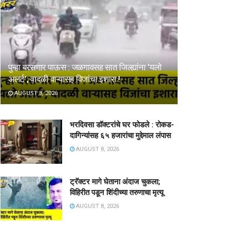
पुन्हा बरसणार पाऊस : जळगावसह सात जिल्ह्यांना ‘यलो
अलर्ट’; वादळी वाऱ्यासह विजांचा इशारा !
AUGUST 8, 2026
भरदिवसा डॉक्टरांचे घर फोडले : रोकड-
दागिन्यांसह ६५ हजारांचा मुद्देमाल लंपास
AUGUST 8, 2026
ट्रॅक्टर मागे घेताना अंदाज चुकला;
विहिरीत पडून शिंदीच्या तरुणाचा मृत्यू
AUGUST 8, 2026