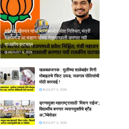
हर्षवर्धन खैरनार यांचा भाजपमध्ये प्रवेश निश्चित; मंत्री
महाजन व आ.चव्हाण यांच्या नेतृत्वाखाली करणार नवी
राजकीय वाटचाल
AUGUST 6, 2026
खळबळजनक : मुलींच्या शाळेबाहेर मिनी
मोबाइलचे रॅकेट उघड; जळगाव पोलिसांची
मोठी कारवाई !
AUGUST 6, 2026
ड्रग्समुक्त महाराष्ट्रासाठी ‘मिशन राईज’;
विद्यार्थीच बनणार व्यसनमुक्तीचे ब्रँड
अॅम्बेसेडर
AUGUST 6, 2026