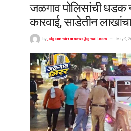
जळगाव पोलिसांची धडक न
कारवाई, साडेतीन लाखांचा
by
jalgaonmirrornews@gmail.com
May 9, 2