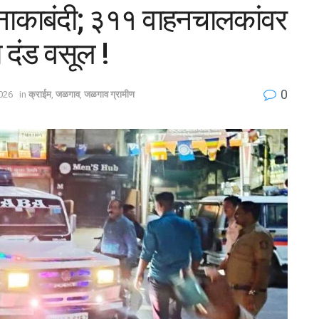
ाकाबंदी; ३११ वाहनचालकांवर
 दंड वसूल !
0
026
in
क्राईम
,
जळगाव
,
जळगाव ग्रामीण