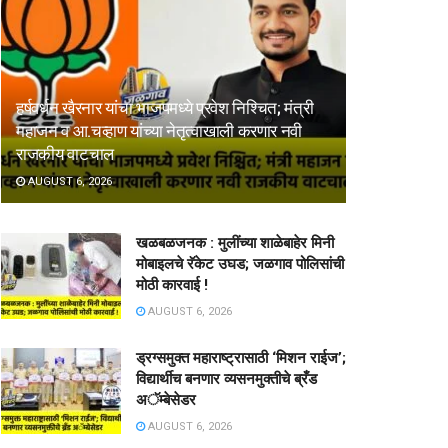
हर्षवर्धन खैरनार यांचा भाजपमध्ये प्रवेश निश्चित; मंत्री
महाजन व आ.चव्हाण यांच्या नेतृत्वाखाली करणार नवी
राजकीय वाटचाल
AUGUST 6, 2026
खळबळजनक : मुलींच्या शाळेबाहेर मिनी
मोबाइलचे रॅकेट उघड; जळगाव पोलिसांची
मोठी कारवाई !
AUGUST 6, 2026
ड्रग्समुक्त महाराष्ट्रासाठी ‘मिशन राईज’;
विद्यार्थीच बनणार व्यसनमुक्तीचे ब्रँड
अॅम्बेसेडर
AUGUST 6, 2026