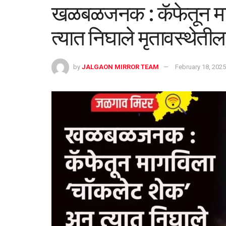
खळबळजनक : कॅफेतून मा
त्यात निघाले मृतावस्थेतील 
by
JALGAON MIRROR TEAM
February 18, 2025