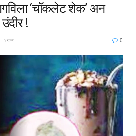
गविला ‘चॉकलेट शेक’ अन
उंदीर !
0
in
राज्य