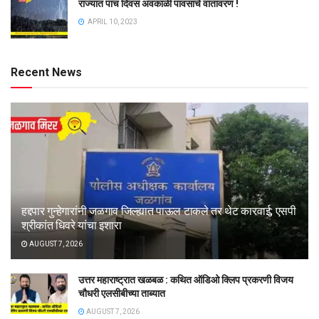
राज्यात पाच दिवस अवकाळी पावसाचे वातावरण !
APRIL 10, 2023
Recent News
हद्दपार गुन्हेगारांनी जळगाव जिल्ह्यात पाऊल टाकले तर थेट कारवाई; एसपी
श्रीकांत धिवरे यांचा इशारा
AUGUST 7, 2026
उत्तर महाराष्ट्रात खळबळ : कथित ऑडिओ क्लिप प्रकरणी विजय
चौधरी एलसीबीच्या ताब्यात
AUGUST 7, 2026