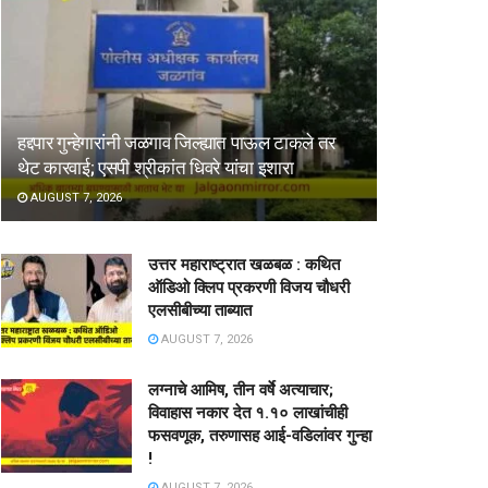
हद्दपार गुन्हेगारांनी जळगाव जिल्ह्यात पाऊल टाकले तर
थेट कारवाई; एसपी श्रीकांत धिवरे यांचा इशारा
AUGUST 7, 2026
उत्तर महाराष्ट्रात खळबळ : कथित
ऑडिओ क्लिप प्रकरणी विजय चौधरी
एलसीबीच्या ताब्यात
AUGUST 7, 2026
लग्नाचे आमिष, तीन वर्षे अत्याचार;
विवाहास नकार देत १.१० लाखांचीही
फसवणूक, तरुणासह आई-वडिलांवर गुन्हा
!
AUGUST 7, 2026