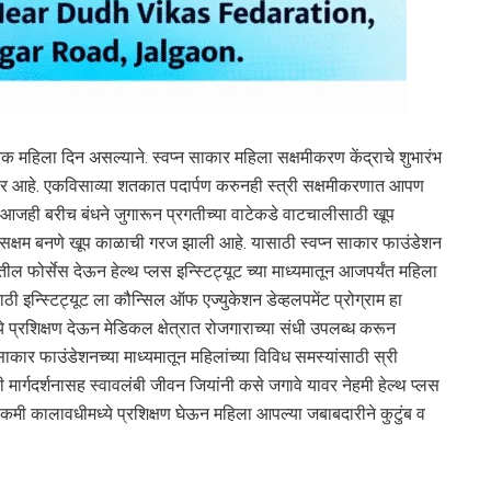
तिक महिला दिन असल्याने. स्वप्न साकार महिला सक्षमीकरण केंद्राचे शुभारंभ
ार आहे. एकविसाव्या शतकात पदार्पण करुनही स्त्री सक्षमीकरणात आपण
े. आजही बरीच बंधने जुगारून प्रगतीच्या वाटेकडे वाटचालीसाठी खूप
न सक्षम बनणे खूप काळाची गरज झाली आहे. यासाठी स्वप्न साकार फाउंडेशन
ातील फोर्सेस देऊन हेल्थ प्लस इन्स्टिट्यूट च्या माध्यमातून आजपर्यंत महिला
ी इन्स्टिट्यूट ला कौन्सिल ऑफ एज्युकेशन डेव्हलपमेंट प्रोग्राम हा
प्रशिक्षण देऊन मेडिकल क्षेत्रात रोजगाराच्या संधी उपलब्ध करून
साकार फाउंडेशनच्या माध्यमातून महिलांच्या विविध समस्यांसाठी स्री
ी मार्गदर्शनासह स्वावलंबी जीवन जियांनी कसे जगावे यावर नेहमी हेल्थ प्लस
त कमी कालावधीमध्ये प्रशिक्षण घेऊन महिला आपल्या जबाबदारीने कुटुंब व