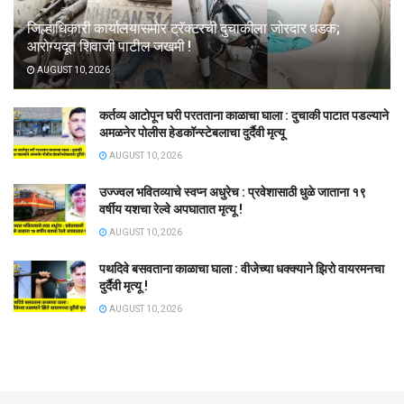
जिल्हाधिकारी कार्यालयासमोर ट्रॅक्टरची दुचाकीला जोरदार धडक;
आरोग्यदूत शिवाजी पाटील जखमी !
AUGUST 10, 2026
कर्तव्य आटोपून घरी परतताना काळाचा घाला : दुचाकी पाटात पडल्याने
अमळनेर पोलीस हेडकॉन्स्टेबलाचा दुर्दैवी मृत्यू
AUGUST 10, 2026
उज्ज्वल भवितव्याचे स्वप्न अधुरेच : प्रवेशासाठी धुळे जाताना १९
वर्षीय यशचा रेल्वे अपघातात मृत्यू !
AUGUST 10, 2026
पथदिवे बसवताना काळाचा घाला : वीजेच्या धक्क्याने झिरो वायरमनचा
दुर्दैवी मृत्यू !
AUGUST 10, 2026