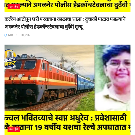
क्राईम
कर्तव्य आटोपून घरी परतताना काळाचा घाला : दुचाकी पाटात पडल्याने
अमळनेर पोलीस हेडकॉन्स्टेबलाचा दुर्दैवी मृत्यू
AUGUST 10, 2026
क्राईम