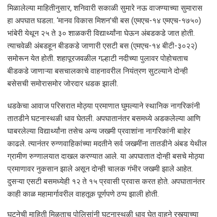
मिळालेल्या माहितीनुसार, शनिवारी सकाळी सुमारे नऊ वाजण्याच्या सुमारास
हा अपघात घडला. ‘मानव विकास मिशन’ची बस (एमएच-१४ एमएच-१७५०)
भांबेरी येथून २५ ते ३० शाळकरी विद्यार्थ्यांना घेऊन अंबडकडे जात होती.
त्याचवेळी अंबडहून बीडकडे जाणारी एसटी बस (एमएच-१४ बीटी-३०२२)
समोरून येत होती. शहापूरजवळील गल्हाटी नदीच्या पुलावर पोहोचताच
बीडकडे जाणाऱ्या बसचालकाचे वाहनावरील नियंत्रण सुटल्याने दोन्ही
बसेसची समोरासमोर जोरदार धडक झाली.
धडकेचा आवाज परिसरात मोठ्या प्रमाणात घुमल्याने स्थानिक नागरिकांनी
तातडीने घटनास्थळी धाव घेतली. अपघातानंतर बसमध्ये अडकलेल्या आणि
घाबरलेल्या विद्यार्थ्यांना तसेच अन्य जखमी प्रवाशांना नागरिकांनी बाहेर
काढले. त्यानंतर रुग्णवाहिकांच्या मदतीने सर्व जखमींना तातडीने अंबड येथील
ग्रामीण रुग्णालयात दाखल करण्यात आले. या अपघातात दोन्ही बसचे मोठ्या
प्रमाणावर नुकसान झाले असून दोन्ही चालक गंभीर जखमी झाले आहेत.
दुसऱ्या एसटी बसमध्येही १२ ते १५ प्रवासी प्रवास करत होते. अपघातानंतर
काही काळ महामार्गावरील वाहतूक पूर्णपणे ठप्प झाली होती.
घटनेची माहिती मिळताच पोलिसांनी घटनास्थळी धाव घेत वाहने रस्त्याच्या