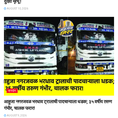
दुर्दैवी मृत्यू !
AUGUST 10, 2026
क्राईम
आहुजा नगरजवळ भरधाव ट्रालाची पादचाऱ्याला धडक; ३५ वर्षीय तरुण
गंभीर, चालक फरार!
AUGUST 9, 2026