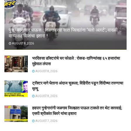
पुन्हा बरसणार पाऊस : जळगावसह सात जिल्ह्यांना ‘यलो अलर्ट’; वादळी
वाऱ्यासह विजांचा इशारा !
AUGUST 8, 2026
भरदिवसा डॉक्टरांचे घर फोडले : रोकड-दागिन्यांसह ६५ हजारांचा
मुद्देमाल लंपास
AUGUST 8, 2026
ट्रॅक्टर मागे घेताना अंदाज चुकला; विहिरीत पडून शिंदीच्या तरुणाचा
मृत्यू
AUGUST 8, 2026
हद्दपार गुन्हेगारांनी जळगाव जिल्ह्यात पाऊल टाकले तर थेट कारवाई;
एसपी श्रीकांत धिवरे यांचा इशारा
AUGUST 7, 2026