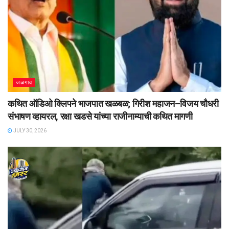
जळगाव
कथित ऑडिओ क्लिपने भाजपात खळबळ; गिरीश महाजन–विजय चौधरी
संभाषण व्हायरल, रक्षा खडसे यांच्या राजीनाम्याची कथित मागणी
JULY 30, 2026