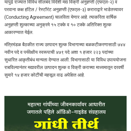
यापुढे राज्यात विविध सीलबंद विदेशी मद्य विक्री अनुज्ञप्ती (एफएल-२) व
परवाना कक्ष हॉटेल / रेस्टॉरंट अनुज्ञप्ती (एफएल-३) कराराद्वारे भाडेतत्त्वावर
(Conducting Agreement) चालविता येणार आहे. त्याकरिता वार्षिक
अनुज्ञप्ती शुल्काच्या अनुक्रमे १५ टक्के व १० टक्के अतिरिक्त शुल्क
आकारण्यात येईल.
मंत्रिमंडळ बैठकीत राज्य उत्पादन शुल्क विभागाच्या बळकटीकरणासाठी ७४४
नवीन पदे व पर्यवेक्षीय स्वरूपाची ४७९ पदे अशा १ हजार २२३ पदांच्या
सुधारित आकृतीबंध मान्यता देण्यात आली. विभागासाठी या विविध उपाययोजना
राबविल्यानंतर मद्यावरील उत्पादन शुल्क व विक्री कराच्या माध्यमातून दरवर्षी
सुमारे १४ हजार कोटींची महसूल वाढ अपेक्षित आहे.