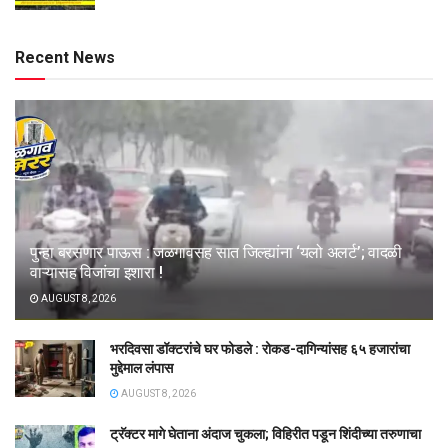
Recent News
पुन्हा बरसणार पाऊस : जळगावसह सात जिल्ह्यांना ‘यलो अलर्ट’; वादळी
वाऱ्यासह विजांचा इशारा !
AUGUST 8, 2026
भरदिवसा डॉक्टरांचे घर फोडले : रोकड-दागिन्यांसह ६५ हजारांचा
मुद्देमाल लंपास
AUGUST 8, 2026
ट्रॅक्टर मागे घेताना अंदाज चुकला; विहिरीत पडून शिंदीच्या तरुणाचा