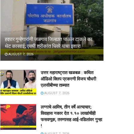
हद्दपार गुन्हेगारांनी जळगाव जिल्ह्यात पाऊल टाकले तर
थेट कारवाई; एसपी श्रीकांत धिवरे यांचा इशारा
AUGUST 7, 2026
उत्तर महाराष्ट्रात खळबळ : कथित
ऑडिओ क्लिप प्रकरणी विजय चौधरी
एलसीबीच्या ताब्यात
AUGUST 7, 2026
लग्नाचे आमिष, तीन वर्षे अत्याचार;
विवाहास नकार देत १.१० लाखांचीही
फसवणूक, तरुणासह आई-वडिलांवर गुन्हा
!
AUGUST 7, 2026