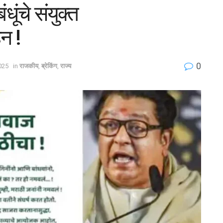
ूंचे संयुक्त
न !
0
2025
in
राजकीय
,
ब्रेकिंग
,
राज्य