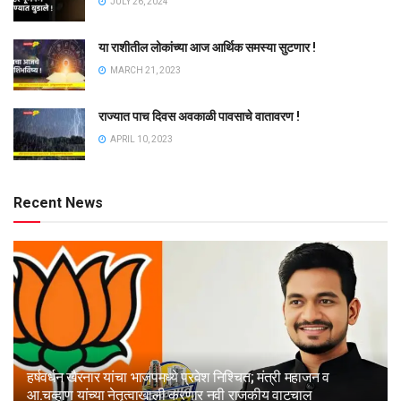
JULY 26, 2024
या राशीतील लोकांच्या आज आर्थिक समस्या सुटणार !
MARCH 21, 2023
राज्यात पाच दिवस अवकाळी पावसाचे वातावरण !
APRIL 10, 2023
Recent News
हर्षवर्धन खैरनार यांचा भाजपमध्ये प्रवेश निश्चित; मंत्री महाजन व
आ.चव्हाण यांच्या नेतृत्वाखाली करणार नवी राजकीय वाटचाल