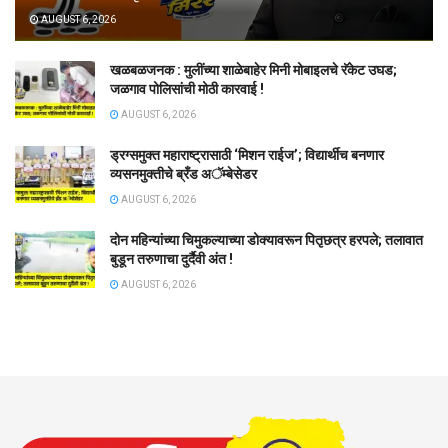
AUGUST 6, 2026
खळबळजनक : मुलींच्या शाळेबाहेर मिनी मोबाइलचे रॅकेट उघड;
जळगाव पोलिसांची मोठी कारवाई !
AUGUST 6, 2026
ड्रग्समुक्त महाराष्ट्रासाठी ‘मिशन राईज’; विद्यार्थीच बनणार
व्यसनमुक्तीचे ब्रँड अॅम्बेसेडर
AUGUST 6, 2026
दोन महिन्यांच्या चिमुकल्याच्या डोक्यावरून पितृछत्र हरपले; तलावात
बुडून तरुणाचा दुर्दैवी अंत !
AUGUST 6, 2026