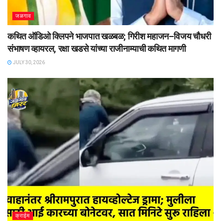
जळगाव
कथित ऑडिओ क्लिपने भाजपात खळबळ; गिरीश महाजन–विजय चौधरी
संभाषण व्हायरल, रक्षा खडसे यांच्या राजीनाम्याची कथित मागणी
JULY 30, 2026
क्राईम