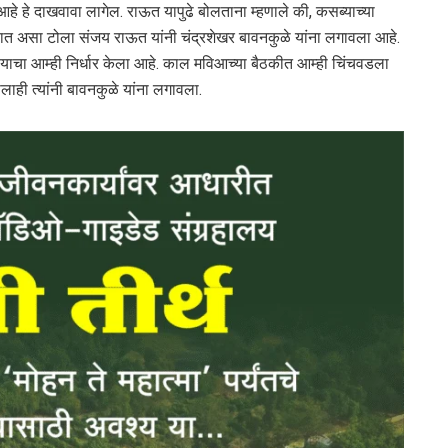
े हे दाखवावा लागेल. राऊत यापुढे बोलताना म्हणाले की, कसब्याच्या
सलात असा टोला संजय राऊत यांनी चंद्रशेखर बावनकुळे यांना लगावला आहे.
ा आम्ही निर्धार केला आहे. काल मविआच्या बैठकीत आम्ही चिंचवडला
ही त्यांनी बावनकुळे यांना लगावला.