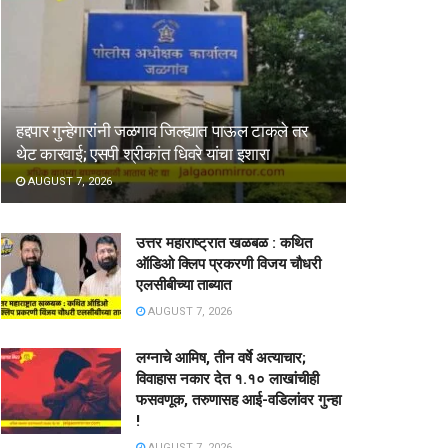
हद्दपार गुन्हेगारांनी जळगाव जिल्ह्यात पाऊल टाकले तर
थेट कारवाई; एसपी श्रीकांत धिवरे यांचा इशारा
AUGUST 7, 2026
उत्तर महाराष्ट्रात खळबळ : कथित
ऑडिओ क्लिप प्रकरणी विजय चौधरी
एलसीबीच्या ताब्यात
AUGUST 7, 2026
लग्नाचे आमिष, तीन वर्षे अत्याचार;
विवाहास नकार देत १.१० लाखांचीही
फसवणूक, तरुणासह आई-वडिलांवर गुन्हा
!
AUGUST 7, 2026