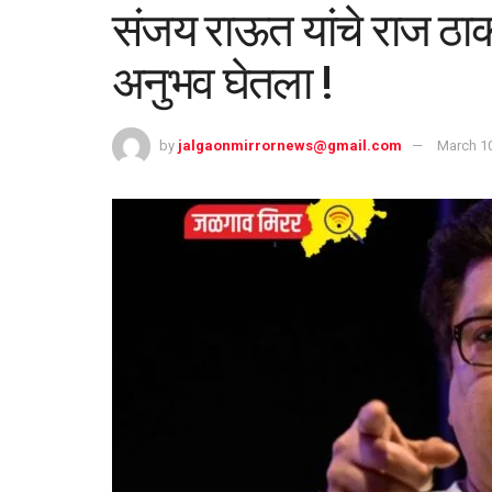
संजय राऊत यांचे राज ठाकरे
अनुभव घेतला !
by
jalgaonmirrornews@gmail.com
March 10