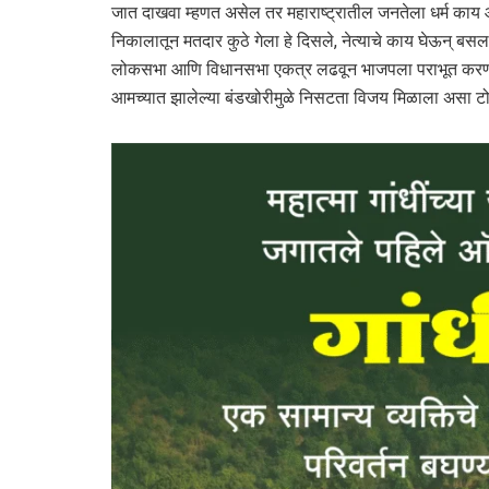
जात दाखवा म्हणत असेल तर महाराष्ट्रातील जनतेला धर्म काय आह
निकालातून मतदार कुठे गेला हे दिसले, नेत्याचे काय घेऊन् ब
लोकसभा आणि विधानसभा एकत्र लढवून भाजपला पराभूत करण्याच
आमच्यात झालेल्या बंडखोरीमुळे निसटता विजय मिळाला असा टोला