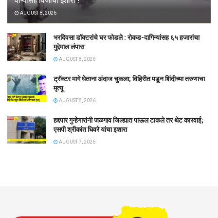
वाऱ्यासह विजांचा इशारा !
AUGUST 8, 2026
भरदिवसा डॉक्टरांचे घर फोडले : रोकड-दागिन्यांसह ६५ हजारांचा
मुद्देमाल लंपास
AUGUST 8, 2026
ट्रॅक्टर मागे घेताना अंदाज चुकला; विहिरीत पडून शिंदीच्या तरुणाचा
मृत्यू
AUGUST 8, 2026
हद्दपार गुन्हेगारांनी जळगाव जिल्ह्यात पाऊल टाकले तर थेट कारवाई;
एसपी श्रीकांत धिवरे यांचा इशारा
AUGUST 7, 2026