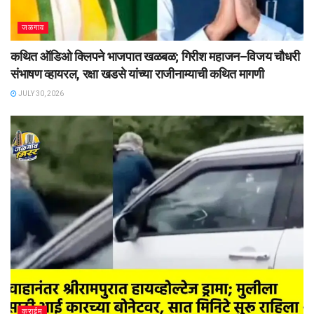
जळगाव
कथित ऑडिओ क्लिपने भाजपात खळबळ; गिरीश महाजन–विजय चौधरी
संभाषण व्हायरल, रक्षा खडसे यांच्या राजीनाम्याची कथित मागणी
JULY 30, 2026
क्राईम