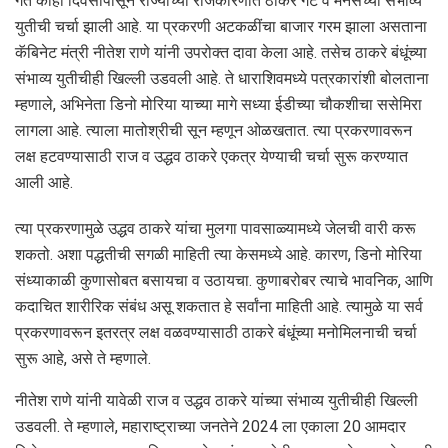
गत काही दिवसांपासून राज्याच्या राजकारणात ठाकरे गट व मनसेच्या संभाव्य
युतीची चर्चा झाली आहे. या प्रकरणी अटकळींचा बाजार गरम झाला असताना
कॅबिनेट मंत्री नीतेश राणे यांनी उपरोक्त दावा केला आहे. तसेच ठाकरे बंधूंच्या
संभाव्य युतीचीही खिल्ली उडवली आहे. ते धाराशिवमध्ये पत्रकारांशी बोलताना
म्हणाले, अभिनेता डिनो मोरिया याच्या मागे सध्या ईडीच्या चौकशीचा ससेमिरा
लागला आहे. त्याला मातोश्रीची सून म्हणून ओळखतात. त्या प्रकरणावरून
लक्ष हटवण्यासाठी राज व उद्धव ठाकरे एकत्र येण्याची चर्चा सुरू करण्यात
आली आहे.
त्या प्रकरणामुळे उद्धव ठाकरे यांचा मुलगा पावसाळ्यामध्ये जेलची वारी करू
शकतो. अशा पद्धतीची सगळी माहिती त्या केसमध्ये आहे. कारण, डिनो मोरिया
संध्याकाळी कुणासोबत बसायचा व उठायचा. कुणाबरोबर त्याचे भावनिक, आणि
कदाचित शारीरिक संबंध असू शकतात हे सर्वांना माहिती आहे. त्यामुळे या सर्व
प्रकरणावरून इतरत्र लक्ष वळवण्यासाठी ठाकरे बंधूंच्या मनोमिलनाची चर्चा
सुरू आहे, असे ते म्हणाले.
नीतेश राणे यांनी यावेळी राज व उद्धव ठाकरे यांच्या संभाव्य युतीचीही खिल्ली
उडवली. ते म्हणाले, महाराष्ट्राच्या जनतेने 2024 ला एकाला 20 आमदार