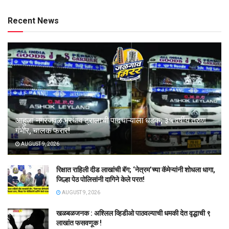
Recent News
आहुजा नगरजवळ भरधाव ट्रालाची पादचाऱ्याला धडक; ३५ वर्षीय तरुण
गंभीर, चालक फरार!
AUGUST 9, 2026
रिक्षात राहिली दीड लाखांची बॅग; ‘नेत्रम’च्या कॅमेऱ्यांनी शोधला धागा,
जिल्हा पेठ पोलिसांनी दागिने केले परत!
AUGUST 9, 2026
खळबळजनक : अश्लिल व्हिडीओ पाठवल्याची धमकी देत वृद्धाची ९
लाखांत फसवणूक !