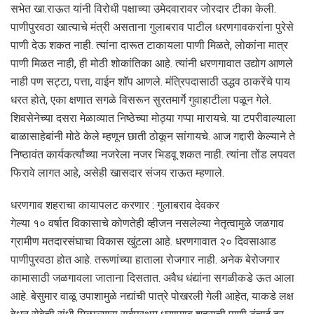
सभेत खा.राऊत यांनी विरोधी पक्षाच्या उमेदवारावर जोरदार टीका केली.
पाणीपुरवठा खात्याचे मंत्री असताना गुलाबराव पाटील धरणगावकरांना पुरेसे
पाणी देऊ शकत नाही. त्यांना दारूत टाकायला पाणी मिळते, लोकांना मात्र
पाणी मिळत नाही, ही मोठी शोकांतिका आहे. त्यांनी धरणगावात उद्योग आणले
नाही पण सट्टा, पत्ता, वाईन शाॅप आणले. मंत्रिपदासाठी उद्धव ठाकरेंचे पाय
धरत होते, एका क्षणात सगळे विसरून सुरतमार्गे गुवाहाटीला पळून गेले.
शिवसेनेच्या दसरा मेळाव्यात निष्ठेच्या मोठ्या गप्पा मारायचे. या टपरीवाल्याला
बाळासाहेबांनी मोठे केले म्हणून छाती ठोकून सांगायचे. आज गद्दारी केल्याने ते
निष्ठावंत कार्यकर्त्यांच्या नजरेला नजर भिडवू शकत नाही. त्यांना तोंड लपवत
फिरावे लागत आहे, असेही खासदार संजय राऊत म्हणाले.
धरणगाव शहराचा कायापलट करणार : गुलाबराव देवकर
गेल्या १० वर्षात विकासाचे कोणतेही व्हीजन नसलेल्या नेतृत्वामुळे जळगाव
ग्रामीण मतदारसंघाचा विकास खुंटला आहे. धरणगावात २० दिवसाआड
पाणीपुरवठा होत आहे. तरूणांच्या हाताला रोजगार नाही. अनेक बेरोजगार
कामासाठी जळगावला जाताना दिसतात. अवैध धंद्यांना सगळीकडे ऊत आला
आहे. बेसुमार वाळू उपाशामुळे नद्यांची पात्रे पोखरली गेली आहेत, याकडे लक्ष