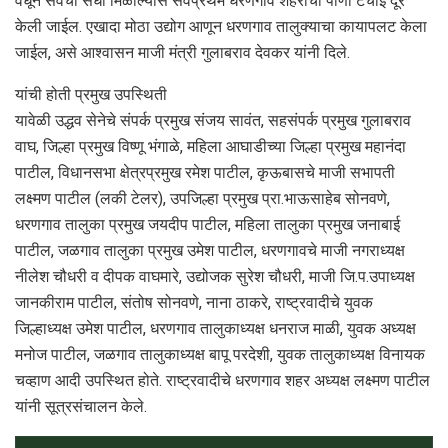
वेधून सेवेची संधी मिळाल्यास सर्वप्रथम धरणगाव शहराची पाणी टंचाई दूर
केली जाईल. एखादा मोठा उद्योग आणून धरणगाव तालुक्याचा कायापलट केला
जाईल, असे आश्वासन माजी मंत्री गुलाबराव देवकर यांनी दिले.
यांची होती प्रमुख उपस्थिती
यावेळी उद्धव सेनेचे संपर्क प्रमुख संजय सावंत, सहसंपर्क प्रमुख गुलाबराव
वाघ, जिल्हा प्रमुख विष्णू भंगाळे, महिला आघाडीच्या जिल्हा प्रमुख महानंदा
पाटील, विधानसभा क्षेत्रप्रमुख रमेश पाटील, कृऊबासचे माजी सभापती
लक्ष्मण पाटील (लकी टेलर), उपजिल्हा प्रमुख प्रा.भाऊसाहेब सोनवणे,
धरणगाव तालुका प्रमुख जयदीप पाटील, महिला तालुका प्रमुख जनाबाई
पाटील, जळगाव तालुका प्रमुख उमेश पाटील, धरणगावचे माजी नगराध्यक्ष
नीलेश चौधरी व दीपक वाघमारे, उद्योजक सुरेश चौधरी, माजी जि.प.उपाध्यक्ष
जानकीराम पाटील, संतोष सोनवणे, नाना ठाकरे, राष्ट्रवादीचे युवक
जिल्हाध्यक्ष उमेश पाटील, धरणगाव तालुकाध्यक्ष धनराज माळी, युवक अध्यक्ष
मनोज पाटील, जळगाव तालुकाध्यक्ष बापू परदेशी, युवक तालुकाध्यक्ष विनायक
चव्हाण आदी उपस्थित होते. राष्ट्रवादीचे धरणगाव शहर अध्यक्ष लक्ष्मण पाटील
यांनी सूत्रसंचालन केले.