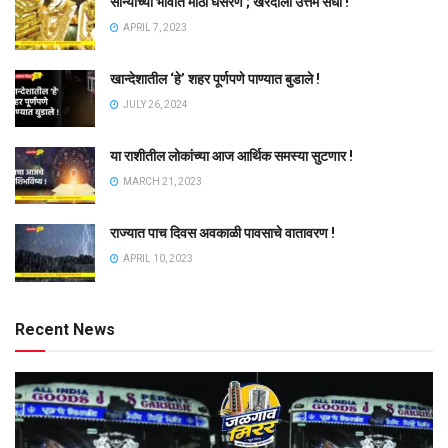
सोन्याच्या भावात मोठी घसरण ; खरेदीला उत्तम संधी !
APRIL 7, 2023
खान्देशातील ‘हे’ शहर पूर्णपणे पाण्यात बुडाले !
JULY 26, 2024
या राशीतील लोकांच्या आज आर्थिक समस्या सुटणार !
MARCH 21, 2023
राज्यात पाच दिवस अवकाळी पावसाचे वातावरण !
APRIL 10, 2023
Recent News