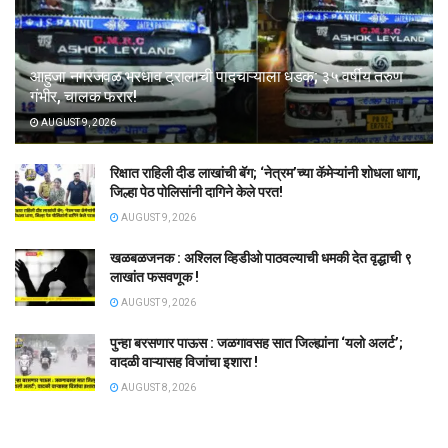
आहुजा नगरजवळ भरधाव ट्रालाची पादचाऱ्याला धडक; ३५ वर्षीय तरुण
गंभीर, चालक फरार!
AUGUST 9, 2026
रिक्षात राहिली दीड लाखांची बॅग; ‘नेत्रम’च्या कॅमेऱ्यांनी शोधला धागा,
जिल्हा पेठ पोलिसांनी दागिने केले परत!
AUGUST 9, 2026
खळबळजनक : अश्लिल व्हिडीओ पाठवल्याची धमकी देत वृद्धाची ९
लाखांत फसवणूक !
AUGUST 9, 2026
पुन्हा बरसणार पाऊस : जळगावसह सात जिल्ह्यांना ‘यलो अलर्ट’;
वादळी वाऱ्यासह विजांचा इशारा !
AUGUST 8, 2026