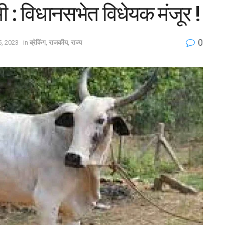
ी : विधानसभेत विधेयक मंजूर !
0
, 2023
in
ब्रेकिंग
,
राजकीय
,
राज्य