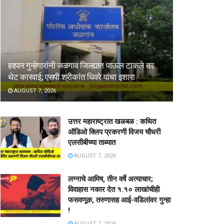
हद्दपार गुन्हेगारांनी जळगाव जिल्ह्यात पाऊल टाकले तर
थेट कारवाई; एसपी श्रीकांत धिवरे यांचा इशारा
AUGUST 7, 2026
उत्तर महाराष्ट्रात खळबळ : कथित
ऑडिओ क्लिप प्रकरणी विजय चौधरी
एलसीबीच्या ताब्यात
AUGUST 7, 2026
लग्नाचे आमिष, तीन वर्षे अत्याचार;
विवाहास नकार देत १.१० लाखांचीही
फसवणूक, तरुणासह आई-वडिलांवर गुन्हा
!
AUGUST 7, 2026