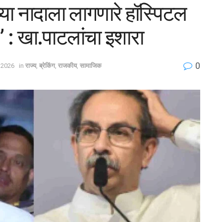
झ्या नादाला लागणारे हॉस्पिटल
 : खा.पाटलांचा इशारा
0
 2026
in
राज्य
,
ब्रेकिंग
,
राजकीय
,
सामाजिक