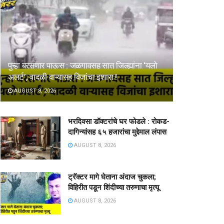
पुन्हा बरसणार पाऊस : जळगावसह सात जिल्ह्यांना ‘यलो
अलर्ट’; वादळी वाऱ्यासह विजांचा इशारा !
AUGUST 8, 2026
भरदिवसा डॉक्टरांचे घर फोडले : रोकड-
दागिन्यांसह ६५ हजारांचा मुद्देमाल लंपास
AUGUST 8, 2026
ट्रॅक्टर मागे घेताना अंदाज चुकला;
विहिरीत पडून शिंदीच्या तरुणाचा मृत्यू
AUGUST 8, 2026