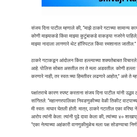
संजय दिना पाटील म्हणाले की, “माझे ठाकरे गटाच्या सामान्य कार्यकर
कोणी माझ्याकडे किंवा माझ्या कुटुंबाकडे वाकड्या नजरेने पाहिल
माझ्या नादाला लागणारे थेट हॉस्पिटल किंवा स्मशानात जातील.”
ठाकरे गटाकडून आंदोलन किंवा हल्ल्याच्या शक्यतेबाबत विचार
आहे. पोलिस सोबत असतील तर ते मला अडवतील. कोणी हल्ला करा
करणारे नाही, तर स्वतःच्या हिमतीवर लढणारे आहोत,” असे ते म्ह
पक्षांतराचे कारण स्पष्ट करताना संजय दिना पाटील यांनी उद्धव
सांगितले. “महानगरपालिका निवडणुकीच्या वेळी तिकीट वाटपाच्या 
मी स्वतः माघार घेतली होती. मात्र, ठाकरे गटातील एका वरिष्ठ ने
आरोप त्यांनी केला. त्यांनी पुढे दावा केला की, त्यांच्या ४० शाख
“एका नेत्याच्या अहंकारी वागणुकीमुळेच मला पक्ष सोडण्याचा निर्णय