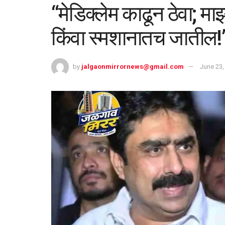
“मेडिक्लेम काढून ठेवा; मा
किंवा स्मशानातच जातील!”
by
jalgaonmirrornews@gmail.com
June 23,