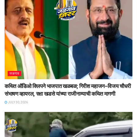
जळगाव
कथित ऑडिओ क्लिपने भाजपात खळबळ; गिरीश महाजन–विजय चौधरी
संभाषण व्हायरल, रक्षा खडसे यांच्या राजीनाम्याची कथित मागणी
JULY 30, 2026