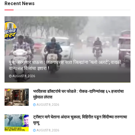
Recent News
पुन्हा बरसणार पाऊस : जळगावसह सात जिल्ह्यांना ‘यलो अलर्ट’; वादळी
वाऱ्यासह विजांचा इशारा !
AUGUST 8, 2026
भरदिवसा डॉक्टरांचे घर फोडले : रोकड-दागिन्यांसह ६५ हजारांचा
मुद्देमाल लंपास
AUGUST 8, 2026
ट्रॅक्टर मागे घेताना अंदाज चुकला; विहिरीत पडून शिंदीच्या तरुणाचा
मृत्यू
AUGUST 8, 2026