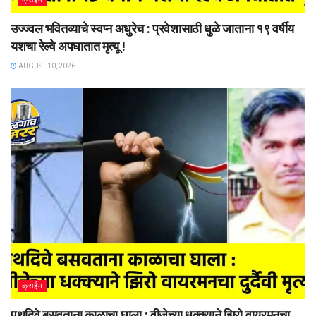
उज्ज्वल भवितव्याचे स्वप्न अधुरेच : प्रवेशासाठी धुळे जाताना १९ वर्षीय
यशचा रेल्वे अपघातात मृत्यू !
AUGUST 10, 2026
क्राईम
पथदिवे बसवताना काळाचा घाला : वीजेच्या धक्क्याने झिरो वायरमनचा