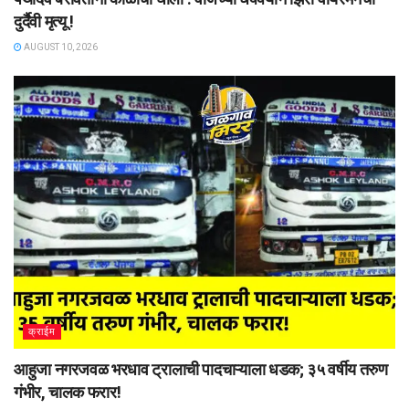
दुर्दैवी मृत्यू !
AUGUST 10, 2026
क्राईम
आहुजा नगरजवळ भरधाव ट्रालाची पादचाऱ्याला धडक; ३५ वर्षीय तरुण
गंभीर, चालक फरार!