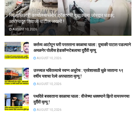
जिल्हाधिकारी कार्यालयासमोर ट्रॅक्टरची दुचाकीला जोरदार धडक;
आरोग्यदूत शिवाजी पाटील जखमी !
AUGUST 10, 2026
कर्तव्य आटोपून घरी परतताना काळाचा घाला : दुचाकी पाटात पडल्याने
अमळनेर पोलीस हेडकॉन्स्टेबलाचा दुर्दैवी मृत्यू
AUGUST 10, 2026
उज्ज्वल भवितव्याचे स्वप्न अधुरेच : प्रवेशासाठी धुळे जाताना १९
वर्षीय यशचा रेल्वे अपघातात मृत्यू !
AUGUST 10, 2026
पथदिवे बसवताना काळाचा घाला : वीजेच्या धक्क्याने झिरो वायरमनचा
दुर्दैवी मृत्यू !
AUGUST 10, 2026