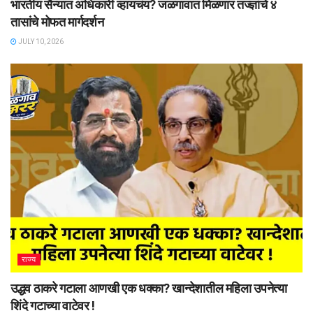
भारतीय सैन्यात अधिकारी व्हायचंय? जळगावात मिळणार तज्ज्ञांचे ४
तासांचे मोफत मार्गदर्शन
JULY 10, 2026
राज्य
उद्धव ठाकरे गटाला आणखी एक धक्का? खान्देशातील महिला उपनेत्या
शिंदे गटाच्या वाटेवर !