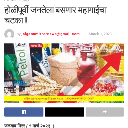
होळीपूर्वी जनतेला बसणार महागाईचा
चटका !
by
jalgaonmirrornews@gmail.com
March 1, 2023
जळगाव मिरर / १ मार्च २०२३ ।