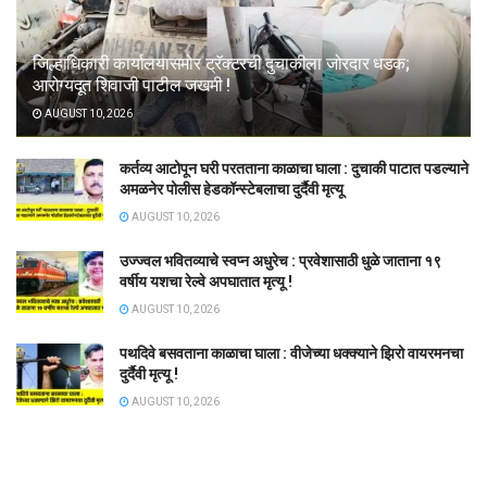
जिल्हाधिकारी कार्यालयासमोर ट्रॅक्टरची दुचाकीला जोरदार धडक;
आरोग्यदूत शिवाजी पाटील जखमी !
AUGUST 10, 2026
कर्तव्य आटोपून घरी परतताना काळाचा घाला : दुचाकी पाटात पडल्याने
अमळनेर पोलीस हेडकॉन्स्टेबलाचा दुर्दैवी मृत्यू
AUGUST 10, 2026
उज्ज्वल भवितव्याचे स्वप्न अधुरेच : प्रवेशासाठी धुळे जाताना १९
वर्षीय यशचा रेल्वे अपघातात मृत्यू !
AUGUST 10, 2026
पथदिवे बसवताना काळाचा घाला : वीजेच्या धक्क्याने झिरो वायरमनचा
दुर्दैवी मृत्यू !
AUGUST 10, 2026